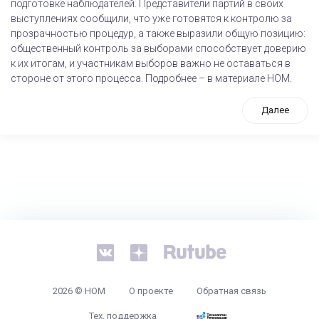
подготовке наблюдателей. Представители партий в своих
выступлениях сообщили, что уже готовятся к контролю за
прозрачностью процедур, а также выразили общую позицию:
общественный контроль за выборами способствует доверию
к их итогам, и участникам выборов важно не оставаться в
стороне от этого процесса. Подробнее – в материале НОМ.
Далее
tps://www.high-endrolex.com/26
2026 © НОМ
О проекте
Обратная связь
Тех. поддержка