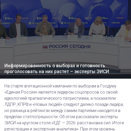
Информированность о выборах и готовность
проголосовать на них растет – эксперты ЭИСИ
На старте агитационной кампании по выборам в Госдуму
«Единая Россия» является лидером соцопросов со своей
идеологией прагматического патриотизма, а показатели
ЛДПР, КПРФ и «Новых людей» следуют далеко позади лидера,
но разница в рейтингах между самим партиями находится в
пределах статпогрешности. Об этом рассказали эксперты
ЭИСИ на круглом столе «ЕДГ — 2026: расстановка сил. Итоги
регистрации и экспертная аналитика». При этом уровень