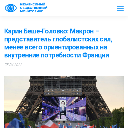
НЕЗАВИСИМЫЙ
ОБЩЕСТВЕННЫЙ
МОНИТОРИНГ
Карин Беше-Головко: Макрон –
представитель глобалистских сил,
менее всего ориентированных на
внутренние потребности Франции
25.04.2022