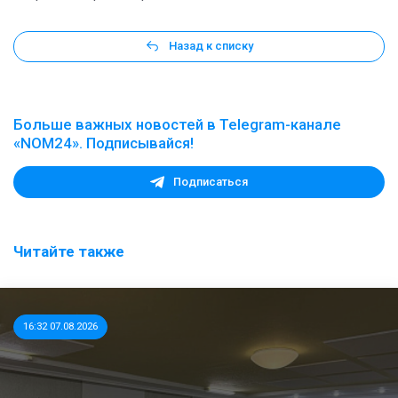
Назад к списку
Больше важных новостей в Telegram-канале
«NOM24». Подписывайся!
Подписаться
Читайте также
16:32 07.08.2026