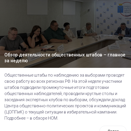
Обзор деятельности общественных штабов – главное
за неделю
Общественные штабы по наблюдению за выборами проводят
свою работу во всех регионах РФ. На этой неделе участники
штабов подводили промежуточные итоги подготовки
общественных наблюдателей, проводили круглые столы и
заседания экспертных клубов по выборам, обсуждали доклад
Центра общественно-политических проектов и коммуникаций
(ЦОППиК) о текущей ситуации в избирательной кампании.
Подробнее – в обзоре НОМ.