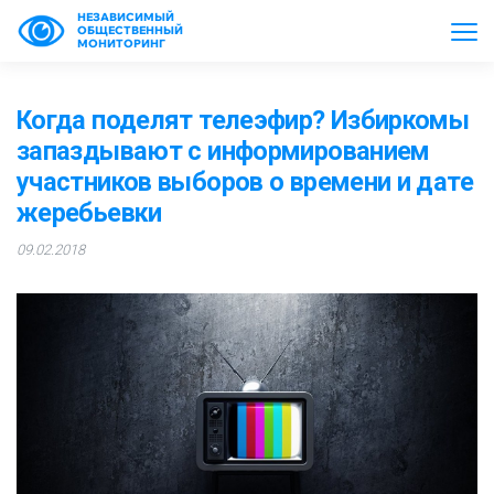
НЕЗАВИСИМЫЙ
ОБЩЕСТВЕННЫЙ
МОНИТОРИНГ
Когда поделят телеэфир? Избиркомы
запаздывают с информированием
участников выборов о времени и дате
жеребьевки
09.02.2018