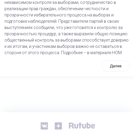
независимом контроле за выборами, сотрудничество в
реализации прав граждан, обеспечении честности и
прозрачности избирательного процесса на выборах и
подготовке наблюдателей. Представители партий в своих
выступлениях сообщили, что уже готовятся к контролю за
прозрачностью процедур, а также выразили общую позицию:
общественный контроль за выборами способствует доверию
к их итогам, и участникам выборов важно не оставаться в
стороне от этого процесса. Подробнее – в материале НОМ.
Далее
tps://www.high-endrolex.com/26