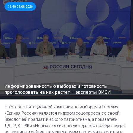
15:40 06.08.2026
Информированность о выборах и готовность
проголосовать на них растет – эксперты ЭИСИ
На старте агитационной кампании по выборам в Госдуму
«Единая Россия» является лидером соцопросов со своей
идеологией прагматического патриотизма, а показатели
ЛДПР, КПРФ и «Новых людей» следуют далеко позади лидера,
но разница в рейтингах между самим партиями находится в