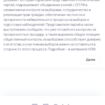
Документ, который подписали представители 8 политических
партий, подразумевает объединение усилий с ОП РФ в
независимом контроле за выборами, сотрудничество в
реализации прав граждан, обеспечении честности и
прозрачности избирательного процесса на выборах и
подготовке наблюдателей. Представители партий в своих
выступлениях сообщили, что уже готовятся к контролю за
прозрачностью процедур, а также выразили общую позицию:
общественный контроль за выборами способствует доверию
к их итогам, и участникам выборов важно не оставаться в
стороне от этого процесса. Подробнее – в материале НОМ.
Далее
tps://www.high-endrolex.com/26