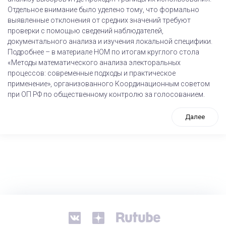
Отдельное внимание было уделено тому, что формально
выявленные отклонения от средних значений требуют
проверки с помощью сведений наблюдателей,
документального анализа и изучения локальной специфики.
Подробнее – в материале НОМ по итогам круглого стола
«Методы математического анализа электоральных
процессов: современные подходы и практическое
применение», организованного Координационным советом
при ОП РФ по общественному контролю за голосованием.
Далее
tps://www.high-endrolex.com/26