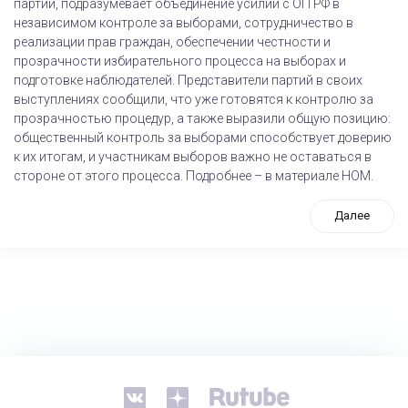
партий, подразумевает объединение усилий с ОП РФ в
независимом контроле за выборами, сотрудничество в
реализации прав граждан, обеспечении честности и
прозрачности избирательного процесса на выборах и
подготовке наблюдателей. Представители партий в своих
выступлениях сообщили, что уже готовятся к контролю за
прозрачностью процедур, а также выразили общую позицию:
общественный контроль за выборами способствует доверию
к их итогам, и участникам выборов важно не оставаться в
стороне от этого процесса. Подробнее – в материале НОМ.
Далее
tps://www.high-endrolex.com/26