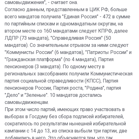
самовыдвижения", - считает она.
Согласно данным, представленным в ЦИК РФ, больше
всего мандатов получила "Единая Россия" - 472 в сумме
по партийным спискам и одномандатным округам, на
втором месте со 160 мандатами следует КПРФ, далее
ЛДПР (73 мандата), "Справедливая Россия" (50
мандатов). Со значительным отрывом за ними следуют
"Коммунисты России" (6 мандатов), "Патриоты России" и
"Гражданская платформа" (по 4 мандата), Партия
пенсионеров (3 мандата). По одному месту в
региональных заксобраниях получили Коммунистическая
партия социальной справедливости (КПСС), Партия
пенсионеров России, Партия роста, "Родина", партия
"Дело" и "Зеленые". 10 мандатов достались
самовыдвиженцам.
При этом число партий, имеющих право участвовать в
выборах в Госдуму без сбора подписей избирателей,
сократилось по результатам нынешней избирательной
кампании с 14 до 13, из списка выбыли три партии, две
добавились в него. Это объясняется тем, что так