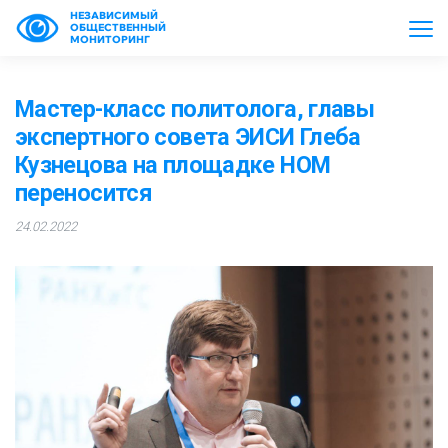
НЕЗАВИСИМЫЙ
ОБЩЕСТВЕННЫЙ
МОНИТОРИНГ
Мастер-класс политолога, главы
экспертного совета ЭИСИ Глеба
Кузнецова на площадке НОМ
переносится
24.02.2022