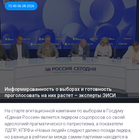
15:40 06.08.2026
Информированность о выборах и готовность
проголосовать на них растет – эксперты ЭИСИ
На старте агитационной кампании по выборам в Госдуму
«Единая Россия» является лидером соцопросов со своей
идеологией прагматического патриотизма, а показатели
ЛДПР, КПРФ и «Новых людей» следуют далеко позади лидера,
но разница в рейтингах между самим партиями находится в