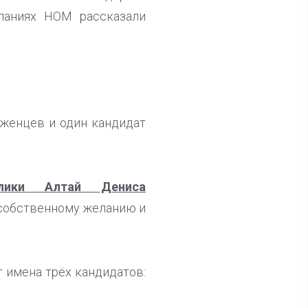
паниях НОМ рассказали
иженцев и один кандидат
блики Алтай Дениса
 собственному желанию и
 имена трёх кандидатов: