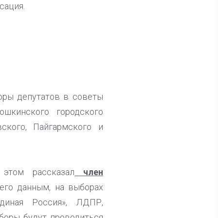
сация.
оры депутатов в советы
ошкинского городского
ского, Пайгармского и
 этом рассказал
член
го данным, на выборах
диная Россия», ЛДПР,
боры будут проводиться