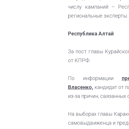
числу кампаний – Рес
региональные эксперты.
Республика Алтай
За пост главы Курайско
от КПРФ.
По информации
пр
Власенко,
кандидат от п
из-за причин, связанных
На выборах главы Карак
самовыдвиженца и предс