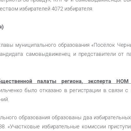
еством избирателей 4072 избирателя.
я)
главы муниципального образования «Посёлок Чер
кандидата: самовыдвиженец и представители от па
бщественной палаты региона, эксперта НОМ
ильченко было отказано в регистрации в связи с 
ний.
льного образования образованы два избирательных
38. «Участковые избирательные комиссии приступи