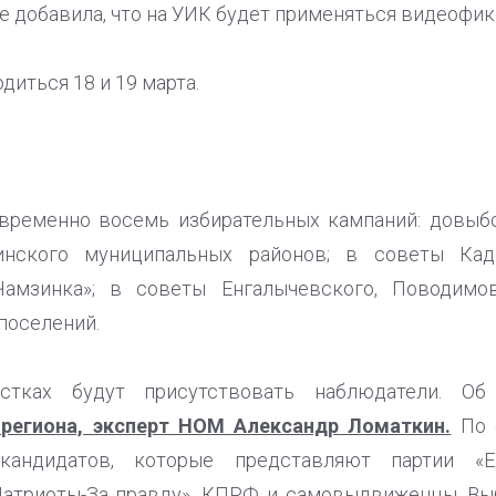
же добавила, что на УИК будет применяться видеофик
диться 18 и 19 марта.
овременно восемь избирательных кампаний: довыб
нского муниципальных районов; в советы Кад
Чамзинка»; в советы Енгалычевского, Поводимов
поселений.
стках будут присутствовать наблюдатели. Об
региона, эксперт НОМ Александр Ломаткин.
По е
 кандидатов, которые представляют партии «Е
Патриоты-За правду», КПРФ и самовыдвиженцы. Вы