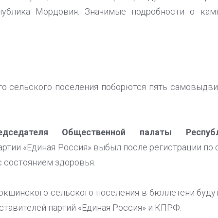
публика Мордовия. Значимые подробности о кам
го сельского поселения поборются пять самовыдв
едседателя Общественной палаты Респу
артии «Единая Россия» выбыл после регистрации по
 с состоянием здоровья.
окшинского сельского поселения в бюллетени будут
тавителей партий «Единая Россия» и КПРФ.