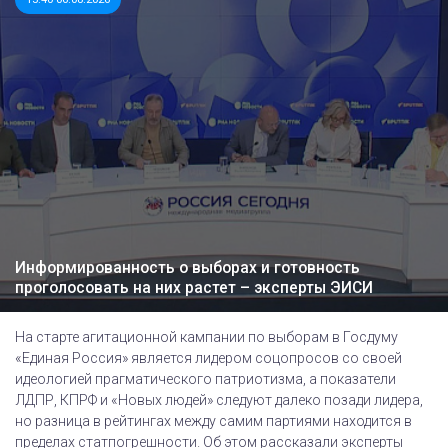
Информированность о выборах и готовность
проголосовать на них растет – эксперты ЭИСИ
На старте агитационной кампании по выборам в Госдуму
«Единая Россия» является лидером соцопросов со своей
идеологией прагматического патриотизма, а показатели
ЛДПР, КПРФ и «Новых людей» следуют далеко позади лидера,
но разница в рейтингах между самим партиями находится в
пределах статпогрешности. Об этом рассказали эксперты