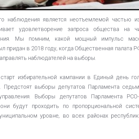
го наблюдения является неотъемлемой частью из
ивает удовлетворение запроса общества на чи
вания. Мы помним, какой мощный импульс мас
л придан в 2018 году, когда Общественная палата Р
аправлять наблюдателей на выборы.
 старт избирательной кампании в Единый день го
я. Предстоят выборы депутатов Парламента седь
управления. Выборы депутатов Парламента РСО
они будут проходить по пропорциональной сист
униципальном уровне, во всех районах республик