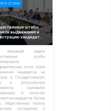
:29 31.07.2026
щественные штабы
нили выдвижение и
гистрацию кандидатов
егионах
 минувшей неделе
щественные штабы
лизировали
дварительные итоги этапа
вижения кандидатов на
орах в Государственную
му и региональные
рламенты, оценивали
нкуренцию и качество
ументов кандидатов. Кроме
о, общественные палаты
ключали соглашения с