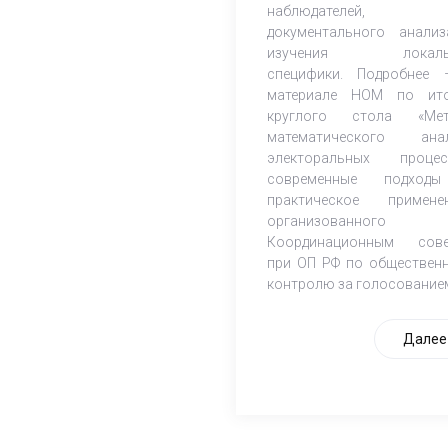
наблюдателей,
документального анали
изучения локаль
специфики. Подробнее
материале НОМ по ит
круглого стола «Мет
математического ана
электоральных процес
современные подход
практическое применен
организованного
Координационным сов
при ОП РФ по обществен
контролю за голосование
Далее