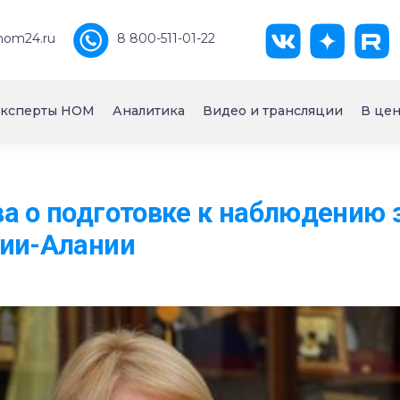
nom24.ru
8 800-511-01-22
ксперты НОМ
Аналитика
Видео и трансляции
В цен
а о подготовке к наблюдению 
тии-Алании