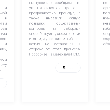
выступлениях сообщили, что
нек
за и
уже готовятся к контролю за
ор
ной
прозрачностью процедур, а
пол
 – в
также выразили общую
вз
огам
позицию: общественный
нез
оды
контроль за выборами
на
лиза
способствует доверию к их
опе
сов:
итогам, и участникам выборов
ход
ы и
важно не оставаться в
обз
ие»,
стороне от этого процесса.
Подробнее – в материале НОМ.
етом
ному
Далее
м.