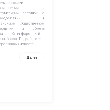
оммерческими
ганизациями и
итическими партиями о
аимодействии в
ависимом общественном
блюдении и обмене
ративной информацией в
е выборов. Подробнее – в
оре главных новостей.
Далее