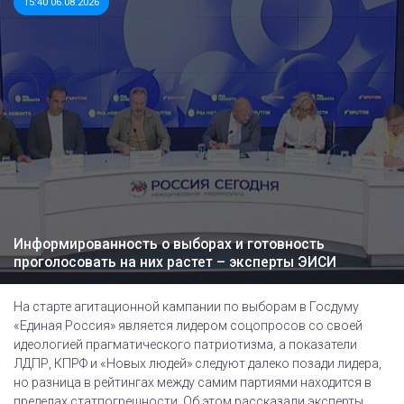
15:40 06.08.2026
Информированность о выборах и готовность
проголосовать на них растет – эксперты ЭИСИ
На старте агитационной кампании по выборам в Госдуму
«Единая Россия» является лидером соцопросов со своей
идеологией прагматического патриотизма, а показатели
ЛДПР, КПРФ и «Новых людей» следуют далеко позади лидера,
но разница в рейтингах между самим партиями находится в
пределах статпогрешности. Об этом рассказали эксперты