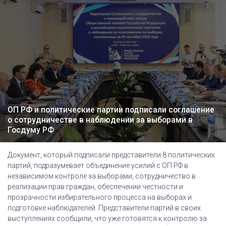
ОП РФ и политические партии подписали соглашение
о сотрудничестве в наблюдении за выборами в
Госдуму РФ
Документ, который подписали представители 8 политических
партий, подразумевает объединение усилий с ОП РФ в
независимом контроле за выборами, сотрудничество в
реализации прав граждан, обеспечении честности и
прозрачности избирательного процесса на выборах и
подготовке наблюдателей. Представители партий в своих
выступлениях сообщили, что уже готовятся к контролю за