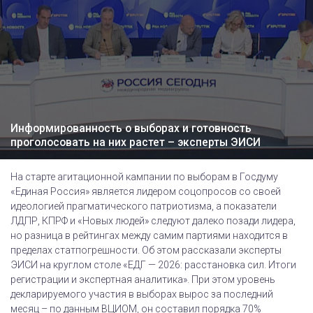
Информированность о выборах и готовность
проголосовать на них растет – эксперты ЭИСИ
На старте агитационной кампании по выборам в Госдуму
«Единая Россия» является лидером соцопросов со своей
идеологией прагматического патриотизма, а показатели
ЛДПР, КПРФ и «Новых людей» следуют далеко позади лидера,
но разница в рейтингах между самим партиями находится в
пределах статпогрешности. Об этом рассказали эксперты
ЭИСИ на круглом столе «ЕДГ — 2026: расстановка сил. Итоги
регистрации и экспертная аналитика». При этом уровень
декларируемого участия в выборах вырос за последний
месяц – по данным ВЦИОМ, он составил порядка 70%