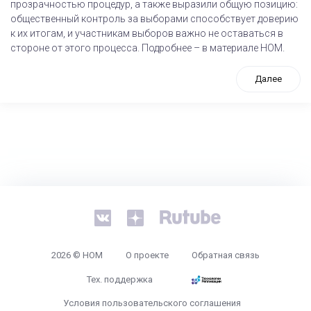
прозрачностью процедур, а также выразили общую позицию:
общественный контроль за выборами способствует доверию
к их итогам, и участникам выборов важно не оставаться в
стороне от этого процесса. Подробнее – в материале НОМ.
Далее
tps://www.high-endrolex.com/26
2026 © НОМ
О проекте
Обратная связь
Тех. поддержка
Условия пользовательского соглашения