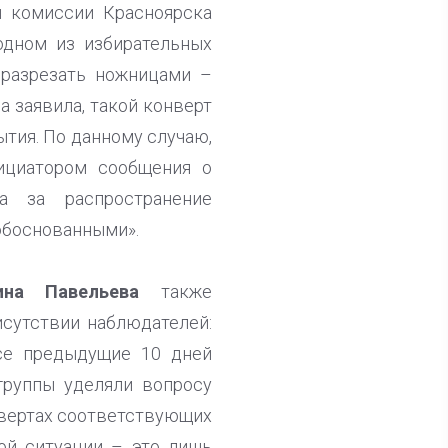
й комиссии Красноярска
одном из избирательных
 разрезать ножницами –
а заявила, такой конверт
ытия. По данному случаю,
ициатором сообщения о
а за распространение
обоснованными».
ина Павельева
также
сутствии наблюдателей:
все предыдущие 10 дней
группы уделяли вопросу
нвертах соответствующих
ой ситуации – это лишь