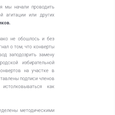
ня мы начали проводить
й агитации или других
иков.
нако не обошлось и без
гнал о том, что конверты
вод заподозрить замену
родской избирательной
онвертов на участке в
оставлены подписи членов
истолковываться как
еделены методическими