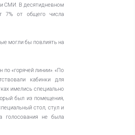
ли СМИ. В десятидневном
ет 7% от общего числа
ые могли бы повлиять на
 по «горячей линии». «По
тствовали кабинки для
стках имелись специально
торый был из помещения,
специальный стол, стул и
а голосования не была