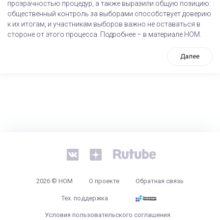
прозрачностью процедур, а также выразили общую позицию:
общественный контроль за выборами способствует доверию
к их итогам, и участникам выборов важно не оставаться в
стороне от этого процесса. Подробнее – в материале НОМ.
Далее
tps://www.high-endrolex.com/26
2026 © НОМ
О проекте
Обратная связь
Тех. поддержка
Условия пользовательского соглашения