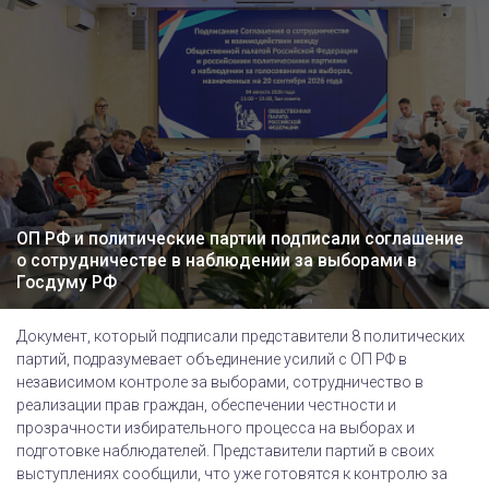
ОП РФ и политические партии подписали соглашение
о сотрудничестве в наблюдении за выборами в
Госдуму РФ
Документ, который подписали представители 8 политических
партий, подразумевает объединение усилий с ОП РФ в
независимом контроле за выборами, сотрудничество в
реализации прав граждан, обеспечении честности и
прозрачности избирательного процесса на выборах и
подготовке наблюдателей. Представители партий в своих
выступлениях сообщили, что уже готовятся к контролю за