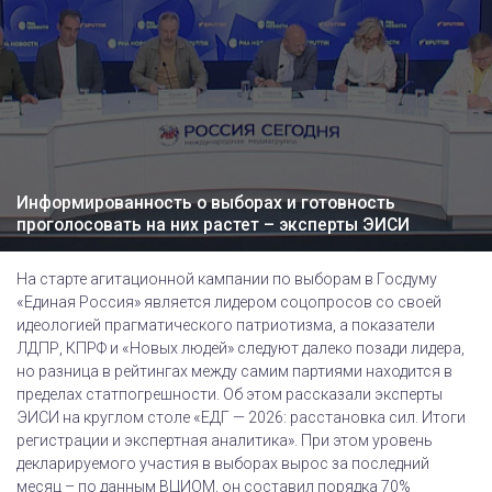
Информированность о выборах и готовность
проголосовать на них растет – эксперты ЭИСИ
На старте агитационной кампании по выборам в Госдуму
«Единая Россия» является лидером соцопросов со своей
идеологией прагматического патриотизма, а показатели
ЛДПР, КПРФ и «Новых людей» следуют далеко позади лидера,
но разница в рейтингах между самим партиями находится в
пределах статпогрешности. Об этом рассказали эксперты
ЭИСИ на круглом столе «ЕДГ — 2026: расстановка сил. Итоги
регистрации и экспертная аналитика». При этом уровень
декларируемого участия в выборах вырос за последний
месяц – по данным ВЦИОМ, он составил порядка 70%