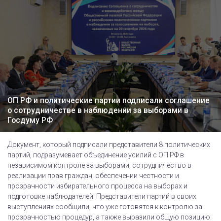
ОП РФ и политические партии подписали соглашение
о сотрудничестве в наблюдении за выборами в
Госдуму РФ
Документ, который подписали представители 8 политических
партий, подразумевает объединение усилий с ОП РФ в
независимом контроле за выборами, сотрудничество в
реализации прав граждан, обеспечении честности и
прозрачности избирательного процесса на выборах и
подготовке наблюдателей. Представители партий в своих
выступлениях сообщили, что уже готовятся к контролю за
прозрачностью процедур, а также выразили общую позицию: