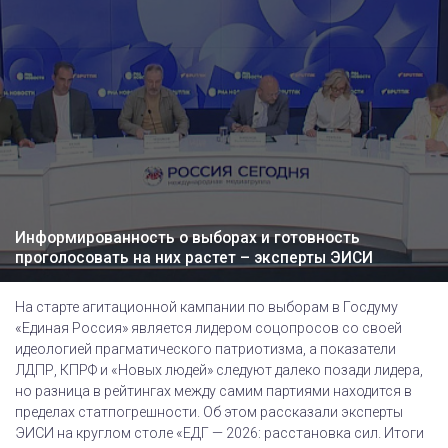
Информированность о выборах и готовность
проголосовать на них растет – эксперты ЭИСИ
На старте агитационной кампании по выборам в Госдуму
«Единая Россия» является лидером соцопросов со своей
идеологией прагматического патриотизма, а показатели
ЛДПР, КПРФ и «Новых людей» следуют далеко позади лидера,
но разница в рейтингах между самим партиями находится в
пределах статпогрешности. Об этом рассказали эксперты
ЭИСИ на круглом столе «ЕДГ — 2026: расстановка сил. Итоги