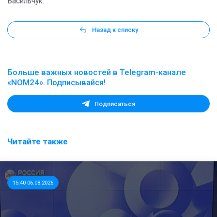
Васильчук.
Назад к списку
Больше важных новостей в Telegram-канале
«NOM24». Подписывайся!
Подписаться
Читайте также
15:40 06.08.2026