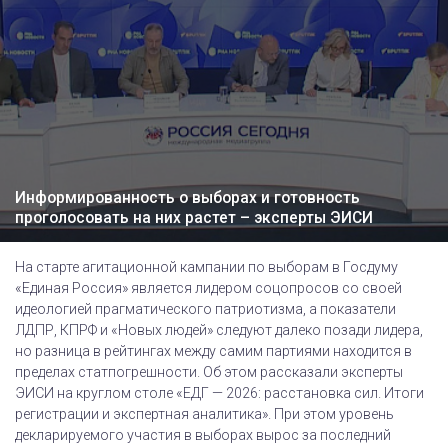
Информированность о выборах и готовность
проголосовать на них растет – эксперты ЭИСИ
На старте агитационной кампании по выборам в Госдуму
«Единая Россия» является лидером соцопросов со своей
идеологией прагматического патриотизма, а показатели
ЛДПР, КПРФ и «Новых людей» следуют далеко позади лидера,
но разница в рейтингах между самим партиями находится в
пределах статпогрешности. Об этом рассказали эксперты
ЭИСИ на круглом столе «ЕДГ — 2026: расстановка сил. Итоги
регистрации и экспертная аналитика». При этом уровень
декларируемого участия в выборах вырос за последний