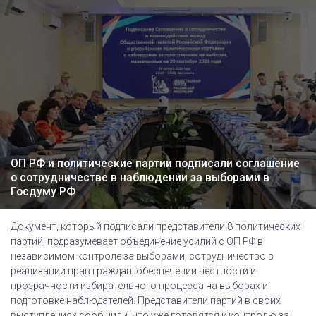
ОП РФ и политические партии подписали соглашение
о сотрудничестве в наблюдении за выборами в
Госдуму РФ
Документ, который подписали представители 8 политических
партий, подразумевает объединение усилий с ОП РФ в
независимом контроле за выборами, сотрудничество в
реализации прав граждан, обеспечении честности и
прозрачности избирательного процесса на выборах и
подготовке наблюдателей. Представители партий в своих
выступлениях сообщили, что уже готовятся к контролю за