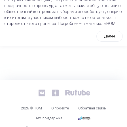
прозрачностью процедур, а также выразили общую позицию:
общественный контроль за выборами способствует доверию
к их итогам, и участникам выборов важно не оставаться в
стороне от этого процесса. Подробнее – в материале НОМ.
Далее
tps://www.high-endrolex.com/26
2026 © НОМ
О проекте
Обратная связь
Тех. поддержка