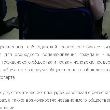
щественных наблюдателей совершенствуются из
я для свободного волеизъявления граждан», - 
 гражданского общества и правам человека, пред
ший участие в форуме общественного наблюдения «
сперта.
х двух тематических площадок рассказал о регион
ах, а также возможностях независимого обществе
мпании.