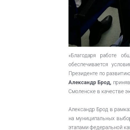
«Благодаря работе об
обеспечивается услови
Президенте по развитию
Александр Брод,
приняв
Смоленске в качестве эк
Александр Брод в рамка
на муниципальных выбор
этапами федеральной ка