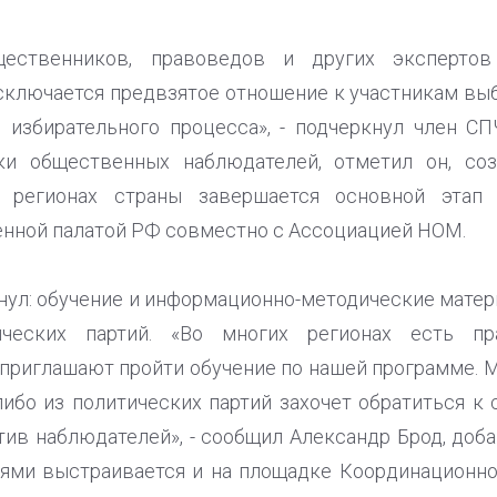
щественников, правоведов и других эксперто
ключается предвзятое отношение к участникам вы
 избирательного процесса», - подчеркнул член С
вки общественных наблюдателей, отметил он, со
х регионах страны завершается основной этап
нной палатой РФ совместно с Ассоциацией НОМ.
нул: обучение и информационно-методические мате
ических партий. «Во многих регионах есть пр
 приглашают пройти обучение по нашей программе. 
-либо из политических партий захочет обратиться к
тив наблюдателей», - сообщил Александр Брод, доб
иями выстраивается и на площадке Координационно