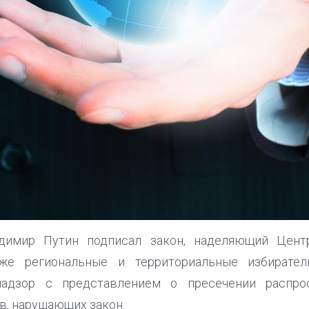
димир Путин подписал закон, наделяющий Цент
же региональные и территориальные избирате
адзор с представлением о пресечении распро
в, нарушающих закон.