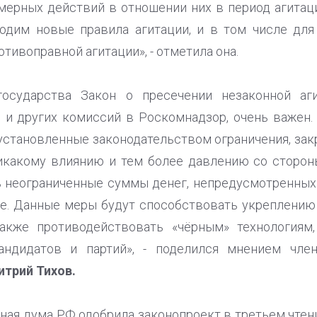
мерных действий в отношении них в период агитац
водим новые правила агитации, и в том числе для
тивоправной агитации», - отметила она.
государства Закон о пресечении незаконной аг
 других комиссий в Роскомнадзор, очень важен. 
становленные законодательством ограничения, зак
икакому влиянию и тем более давлению со стороны
ь неограниченные суммы денег, непредусмотренных
е. Данные меры будут способствовать укреплению
также противодействовать «чёрным» технологиям
кандидатов и партий», - поделился мнением чле
трий Тихов.
ная дума РФ одобрила законопроект в третьем чтени