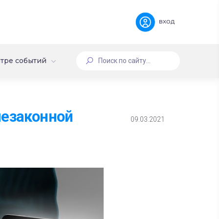
вход
тре событий
незаконной
09.03.2021