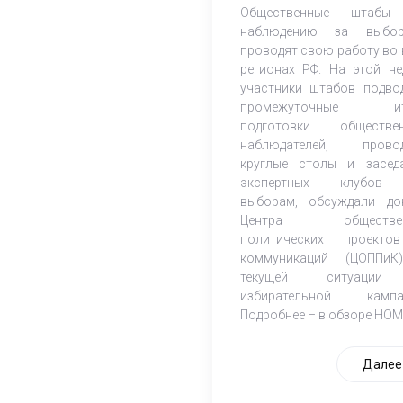
Общественные штабы
наблюдению за выбор
проводят свою работу во 
регионах РФ. На этой не
участники штабов подво
промежуточные ит
подготовки обществе
наблюдателей, прово
круглые столы и засед
экспертных клубов
выборам, обсуждали до
Центра обществен
политических проект
коммуникаций (ЦОППи
текущей ситуаци
избирательной кампа
Подробнее – в обзоре НОМ
Далее