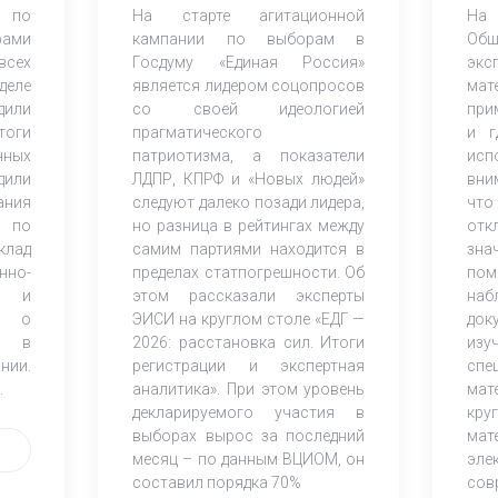
 по
На старте агитационной
На
ка
ами
кампании по выборам в
Об
всех
Госдуму «Единая Россия»
экс
деле
является лидером соцопросов
ма
дили
со своей идеологией
при
оги
прагматического
и г
нных
патриотизма, а показатели
исп
дили
ЛДПР, КПРФ и «Новых людей»
вни
ания
следуют далеко позади лидера,
что
 по
но разница в рейтингах между
от
клад
самим партиями находится в
зна
но-
пределах статпогрешности. Об
по
ов и
этом рассказали эксперты
наб
К) о
ЭИСИ на круглом столе «ЕДГ —
док
и в
2026: расстановка сил. Итоги
из
нии.
регистрации и экспертная
спе
.
аналитика». При этом уровень
мат
декларируемого участия в
кр
выборах вырос за последний
мат
месяц – по данным ВЦИОМ, он
эле
составил порядка 70%
со