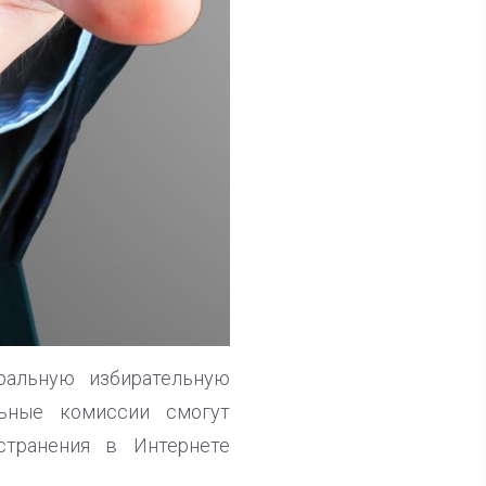
ральную избирательную
льные комиссии смогут
странения в Интернете