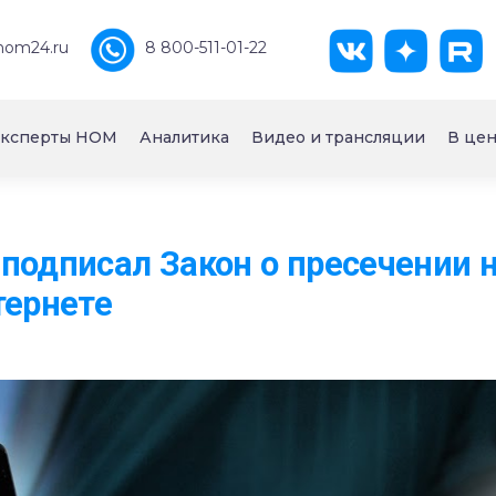
nom24.ru
8 800-511-01-22
ксперты НОМ
Аналитика
Видео и трансляции
В цен
подписал Закон о пресечении 
тернете