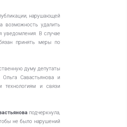
 публикации, нарушающей
са возможность удалить
я уведомления. В случае
обязан принять меры по
рственную думу депутаты
 Ольга Савастьянова и
м технологиям и связи
вастьянова
подчеркнула,
чтобы не было нарушений