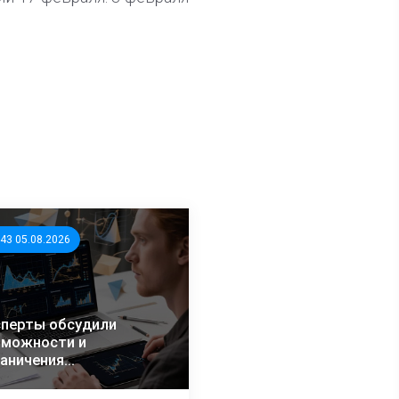
:43 05.08.2026
перты обсудили
зможности и
аничения
тематического
лиза избирательных