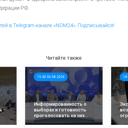
дерации РФ.
ей в Telegram-канале «NOM24». Подписывайся!
Читайте также
15:40 06.08.2026
18
Информированность о
Экс
в –
выборах и готовность
во
проголосовать на них
огр
растет – эксперты ЭИСИ
ма
ана