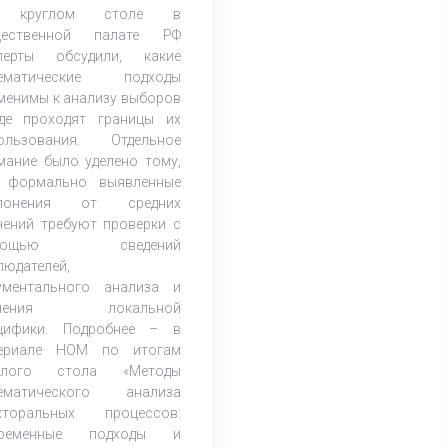
 круглом столе в
мпаний
щественной палате РФ
перты обсудили, какие
тематические подходы
менимы к анализу выборов
де проходят границы их
ользования. Отдельное
мание было уделено тому,
 формально выявленные
клонения от средних
чений требуют проверки с
мощью сведений
людателей,
ументального анализа и
учения локальной
цифики. Подробнее – в
ериале НОМ по итогам
углого стола «Методы
ематического анализа
кторальных процессов:
временные подходы и