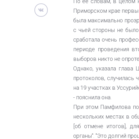
По ее словам, в целом 
Приморском крае первый 
была максимально прозра
с чьей стороны не было
сработала очень профес
периоде проведения вто
выборов никто не опрот
Однако, указала глава 
протоколов, случилась 
на 19 участках в Уссурий
- пояснила она.
При этом Памфилова под
нескольких местах в об
[об отмене итогов], д
органы". "Это долгий проц