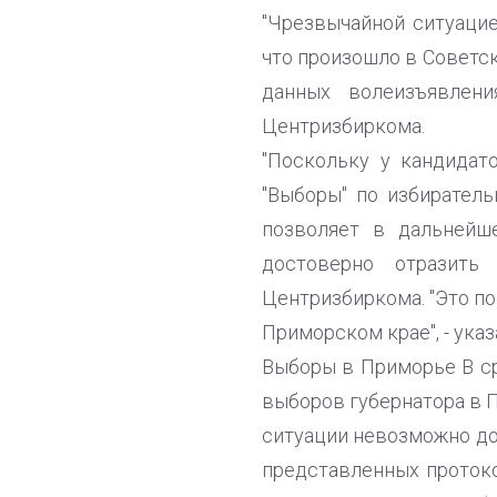
"Чрезвычайной ситуацие
что произошло в Советск
данных волеизъявлени
Центризбиркома.
"Поскольку у кандидат
"Выборы" по избиратель
позволяет в дальнейше
достоверно отразить 
Центризбиркома. "Это п
Приморском крае", - указ
Выборы в Приморье В с
выборов губернатора в П
ситуации невозможно до
представленных протоко