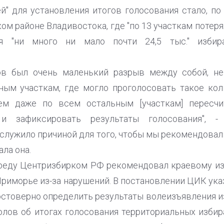
й" для установления итогов голосования стало, по
ом районе Владивостока, где "по 13 участкам потерял
я "ни много ни мало почти 24,5 тыс." избира
ов был очень маленький разрыв между собой, н
ным участкам, где могло проголосовать такое кол
м даже по всем остальным [участкам] пересчит
и зафиксировать результаты голосования", -
ослужило причиной для того, чтобы мы рекомендовал
ала она.
реду Центризбирком РФ рекомендовал краевому из
риморье из-за нарушений. В постановлении ЦИК ука
стоверно определить результаты волеизъявления и
лов об итогах голосования территориальных избир