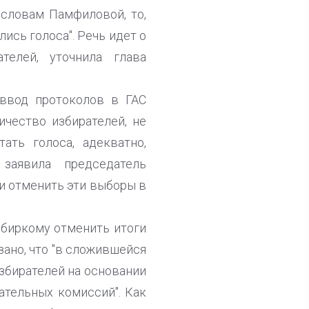
 словам Памфиловой, то,
ись голоса". Речь идет о
телей, уточнила глава
еввод протоколов в ГАС
ичество избирателей, не
ать голоса, адекватно,
 заявила председатель
и отменить эти выборы в
биркому отменить итоги
зано, что "в сложившейся
збирателей на основании
ательных комиссий". Как