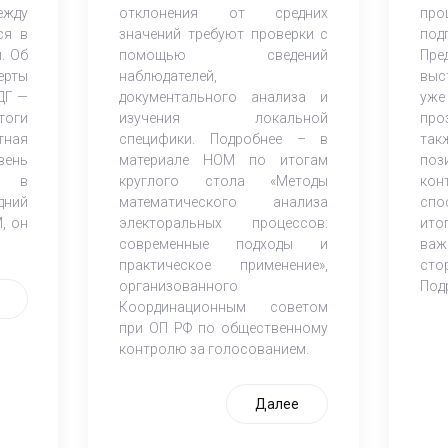
ежду
отклонения от средних
пр
ся в
значений требуют проверки с
под
. Об
помощью сведений
Пре
ерты
наблюдателей,
выс
ДГ —
документального анализа и
уже
тоги
изучения локальной
про
тная
специфики. Подробнее – в
та
вень
материале НОМ по итогам
по
ия в
круглого стола «Методы
ко
дний
математического анализа
спо
, он
электоральных процессов:
ито
современные подходы и
ва
практическое применение»,
сто
организованного
Под
Координационным советом
при ОП РФ по общественному
контролю за голосованием.
Далее