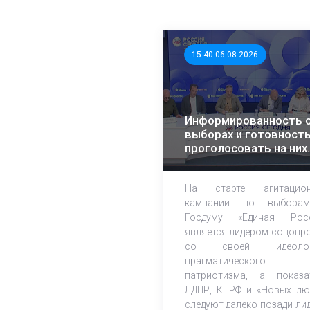
15:40 06.08.2026
Информированность 
выборах и готовност
проголосовать на них
растет – эксперты ЭИ
На старте агитацион
кампании по выбора
Госдуму «Единая Рос
является лидером соцопр
со своей идеолог
прагматического
патриотизма, а показа
ЛДПР, КПРФ и «Новых лю
следуют далеко позади лид