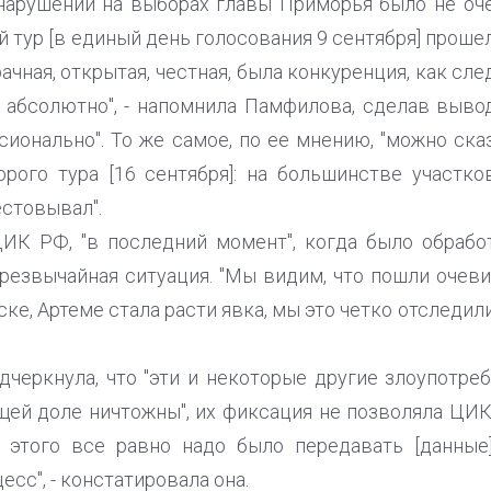
нарушений на выборах главы Приморья было не оче
тур [в единый день голосования 9 сентября] проше
чная, открытая, честная, была конкуренция, как сле
 абсолютно", - напомнила Памфилова, сделав вывод
сионально". То же самое, по ее мнению, "можно ска
рого тура [16 сентября]: на большинстве участко
естовывал".
ЦИК РФ, "в последний момент", когда было обраб
чрезвычайная ситуация. "Мы видим, что пошли очев
ске, Артеме стала расти явка, мы это четко отследил
черкнула, что "эти и некоторые другие злоупотре
щей доле ничтожны", их фиксация не позволяла ЦИК
ля этого все равно надо было передавать [данные
есс", - констатировала она.