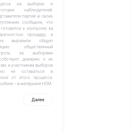
оцесса на выборах и
готовке наблюдателей.
дставители партий в своих
туплениях сообщили, что
 готовятся к контролю за
зрачностью процедур, а
кже выразили общую
зицию: общественный
нтроль за выборами
собствует доверию к их
гам, и участникам выборов
жно не оставаться в
роне от этого процесса.
робнее – в материале НОМ.
Далее