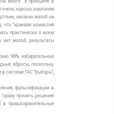
нь много. "В принципе в
л очень хорошо, кампания
дствие, никаких жалоб ни
, что "краевая комиссия
зать практически о всем
в нет жалоб, результаты
отано 98% избирательных
идные вбросы, поскольку
и в системе ГАС "Выборы",
бления, фальсификации в
 "сразу принять решение
] в правоохранительные