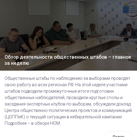
Обзор деятельности общественных штабов – главное
за неделю
Общественные штабы по наблюдению за выборами проводят
свою работу во всех регионах РФ. На этой неделе участники
штабов подводили промежуточные итоги подготовки
общественных наблюдателей, проводили круглые столы и
заседания экспертных клубов по выборам, обсуждали доклад
Центра общественно-политических проектов и коммуникаций
(ЦОППиК) о текущей ситуации в избирательной кампании.
Подробнее – в обзоре НОМ.
Далее