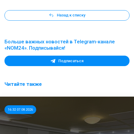
Назад к списку
Больше важных новостей в Telegram-канале
«NOM24». Подписывайся!
Подписаться
Читайте также
16:32 07.08.2026