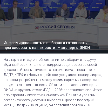
Информированность о выборах и готовность
проголосовать на них растет – эксперты ЭИСИ
На старте агитационной кампании по выборам в Госдуму
«Единая Россия» является лидером соцопросов со своей
идеологией прагматического патриотизма, а показатели
ЛДПР, КПРФ и «Новых людей» следуют далеко позади лидера,
но разница в рейтингах между самим партиями находится в
пределах статпогрешности. Об этом рассказали эксперты
ЭИСИ на круглом столе «ЕДГ — 2026: расстановка сил. Итоги
регистрации и экспертная аналитика». При этом уровень
декларируемого участия в выборах вырос за последний
месяц – по данным ВЦИОМ, он составил порядка 70%