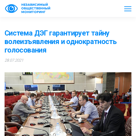
НЕЗАВИСИМЫЙ
ОБЩЕСТВЕННЫЙ
МОНИТОРИНГ
Система ДЭГ гарантирует тайну
волеизъявления и однократность
голосования
28.07.2021