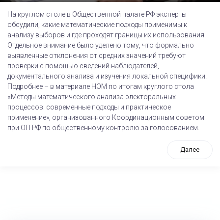
На круглом столе в Общественной палате РФ эксперты
обсудили, какие математические подходы применимы к
анализу выборов и где проходят границы их использования.
Отдельное внимание было уделено тому, что формально
выявленные отклонения от средних значений требуют
проверки с помощью сведений наблюдателей,
документального анализа и изучения локальной специфики.
Подробнее – в материале НОМ по итогам круглого стола
«Методы математического анализа электоральных
процессов: современные подходы и практическое
применение», организованного Координационным советом
при ОП РФ по общественному контролю за голосованием.
Далее
tps://www.high-endrolex.com/26