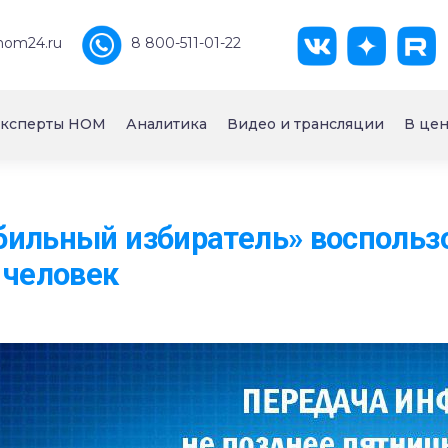
nom24.ru
8 800-511-01-22
ксперты НОМ
Аналитика
Видео и трансляции
В цен
ильный избиратель» воспольз
 человек