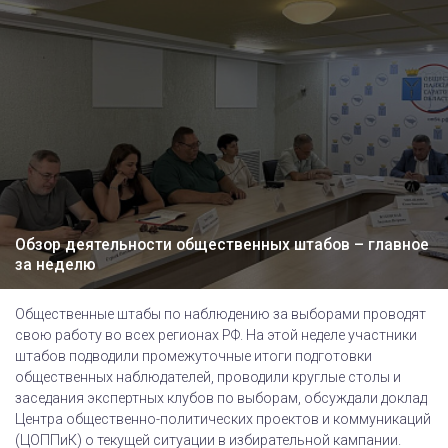
Обзор деятельности общественных штабов – главное
за неделю
Общественные штабы по наблюдению за выборами проводят
свою работу во всех регионах РФ. На этой неделе участники
штабов подводили промежуточные итоги подготовки
общественных наблюдателей, проводили круглые столы и
заседания экспертных клубов по выборам, обсуждали доклад
Центра общественно-политических проектов и коммуникаций
(ЦОППиК) о текущей ситуации в избирательной кампании.