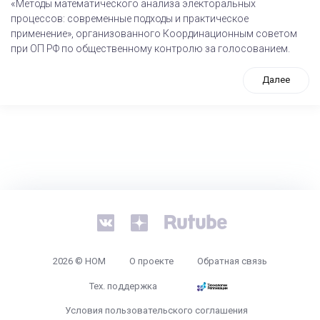
«Методы математического анализа электоральных
процессов: современные подходы и практическое
применение», организованного Координационным советом
при ОП РФ по общественному контролю за голосованием.
Далее
tps://www.high-endrolex.com/26
2026 © НОМ
О проекте
Обратная связь
Тех. поддержка
Условия пользовательского соглашения