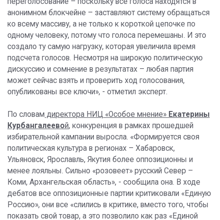
переголосование – поскольку все голоса находятся в
анонимном блокчейне – заставляют систему обращаться
ко всему массиву, а не только к короткой цепочке по
одному человеку, потому что голоса перемешаны. И это
создало ту самую нагрузку, которая увеличила время
подсчета голосов. Несмотря на широкую политическую
дискуссию и сомнение в результатах – любая партия
может сейчас взять и проверить ход голосования,
опубликованы все ключи», - отметил эксперт.
По словам
директора НИЦ «Особое мнение»
Екатерины
Курбангалеево
й
, конкуренция в рамках прошедшей
избирательной кампании выросла. «Формируется своя
политическая культура в регионах – Хабаровск,
Ульяновск, Ярославль, Якутия более оппозиционны и
менее лояльны. Сильно «розовеет» русский Север –
Коми, Архангельская область», - сообщила она. В ходе
дебатов все оппозиционные партии критиковали «Единую
Россию», они все «слились в критике, вместо того, чтобы
показать свой товар, а это позволило как раз «Единой