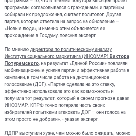
программа – то, что в течение полутора месяцев проект
программы согласовывался с гражданами, и партийцы
собирали их предложения, считает политолог. Другая
партия, которая ответила на запрос на обновление –
«Новые люди», и именно этим объясняется ее
прохождение в Госдуму, пояснил эксперт.
По мнению
директора по политическому анализу
Института социального маркетинга (ИНСОМАР)
Виктора
Потуремского
,
на результат «Единой России» повлияли
мобилизационные усилия партии и эффективная работа в
кампании, в том числе работа на дистанционное
голосование (ДЭГ). «Партия сделала на это ставку,
эффективно использовала это как возможность и
получила тот результат, который в своем прогнозе давал
ИНСОМАР. КПРФ точно потеряла часть своих
избирателей попытками атаковать ДЭГ – они голоса на
этом просто не добрали», - указал эксперт.
ЛДПР выступили хуже, чем можно было ожидать, можно