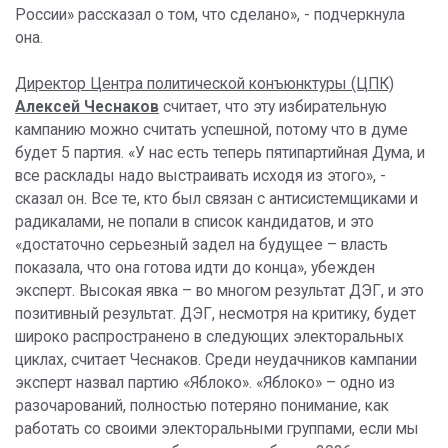
России» рассказал о том, что сделано», - подчеркнула
она.
Д
иректор Центра политической конъюнктуры (ЦПК)
Алексей Чеснаков
считает, что эту избирательную
кампанию можно считать успешной, потому что в думе
будет 5 партия. «У нас есть теперь пятипартийная Дума, и
все расклады надо выстраивать исходя из этого», -
сказал он. Все те, кто был связан с антисистемщиками и
радикалами, не попали в список кандидатов, и это
«достаточно серьезный задел на будущее – власть
показала, что она готова идти до конца», убежден
эксперт. Высокая явка – во многом результат ДЭГ, и это
позитивный результат. ДЭГ, несмотря на критику, будет
широко распространено в следующих электоральных
циклах, считает Чеснаков. Среди неудачников кампании
эксперт назвал партию «Яблоко». «Яблоко» – одно из
разочарований, полностью потеряно понимание, как
работать со своими электоральными группами, если мы