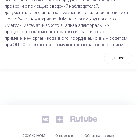
проверки с помощью сведений наблюдателей,
документального анализа и изучения локальной специфики.
Подробнее – в материале НОМ по итогам круглого стола
«Методы математического анализа электоральных
процессов: современные подходы и практическое
применение», организованного Координационным советом
при ОП РФ по общественному контролю за голосованием.
Далее
tps://www.high-endrolex.com/26
2026 © НОМ
О проекте
Обратная связь