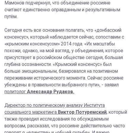
Мамонов подчеркнул, что объединение россияне
считают единственно оправданным и результативным
путём.
Сегодня есть все основания полагать, что «донбасский
консенсус», который наблюдается сейчас, сопоставим с
«крымским консенсусом» 2014 года. «Их масштабы
похожи, однако, на мой взгляд, у объединения, которое
присутствует в российском обществе сегодня, большая
глубина осознанности. «Крымский консенсус» был
больше эмоциональным, базировался на позитивном
переживании исторического момента. Сейчас россияне
убеждены в правильности выбранного пути», - заявил
политолог
Александр Рудаков.
Директор по политическому анализу Института
социального маркетинга
Виктор Потуремский
, который
также проводил исследования по обсуждаемым
вопросам, рассказал, что россияне действительно часто
говорят о «единстве» и «общей судьбе». И важно