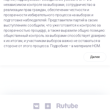
независимом контроле за выборами, сотрудничество в
реализации прав граждан, обеспечении честности и
прозрачности избирательного процесса на выборах и
подготовке наблюдателей. Представители партий в своих
выступлениях сообщили, что уже готовятся к контролю за
прозрачностью процедур, а также выразили общую позицию:
общественный контроль за выборами способствует доверию
к их итогам, и участникам выборов важно не оставаться в
стороне от этого процесса. Подробнее – в материале НОМ.
Далее
tps://www.high-endrolex.com/26