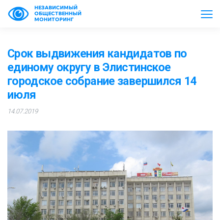
НЕЗАВИСИМЫЙ
ОБЩЕСТВЕННЫЙ
МОНИТОРИНГ
Срок выдвижения кандидатов по
единому округу в Элистинское
городское собрание завершился 14
июля
14.07.2019