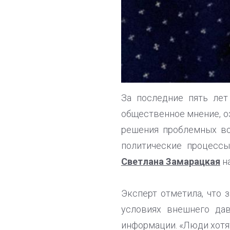
За последние пять лет
общественное мнение, о
решения проблемных во
политические процессы
Светлана Замарацкая
на
Эксперт отметила, что 
условиях внешнего да
информации. «Люди хотя