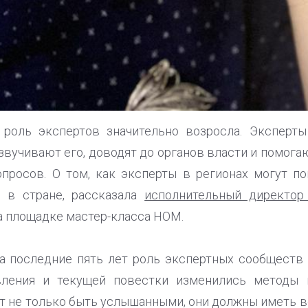
 роль экспертов значительно возросла. Экспер
звучивают его, доводят до органов власти и помога
просов. О том, как эксперты в регионах могут по
 в стране, рассказала
исполнительный директор
 площадке мастер-класса НОМ.
за последние пять лет роль экспертных сообществ 
вления и текущей повестки изменились методы 
т не только быть услышанными, они должны иметь 