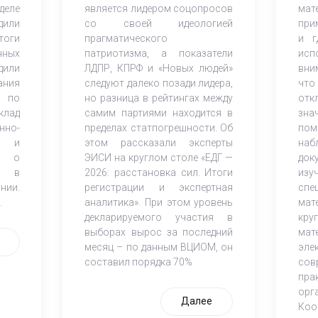
деле
является лидером соцопросов
ма
дили
со своей идеологией
при
оги
прагматического
и г
нных
патриотизма, а показатели
исп
дили
ЛДПР, КПРФ и «Новых людей»
вни
ания
следуют далеко позади лидера,
что
 по
но разница в рейтингах между
от
клад
самим партиями находится в
зна
но-
пределах статпогрешности. Об
по
ов и
этом рассказали эксперты
наб
К) о
ЭИСИ на круглом столе «ЕДГ —
док
и в
2026: расстановка сил. Итоги
из
нии.
регистрации и экспертная
спе
.
аналитика». При этом уровень
мат
декларируемого участия в
кр
выборах вырос за последний
мат
месяц – по данным ВЦИОМ, он
эле
составил порядка 70%
со
пра
орг
Далее
Коо