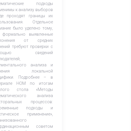
тематические подходы
менимы к анализу выборов
де проходят границы их
ользования. Отдельное
мание было уделено тому,
 формально выявленные
клонения от средних
чений требуют проверки с
мощью сведений
людателей,
ументального анализа и
учения локальной
цифики. Подробнее – в
ериале НОМ по итогам
углого стола «Методы
ематического анализа
кторальных процессов:
временные подходы и
ктическое применение»,
анизованного
рдинационным советом