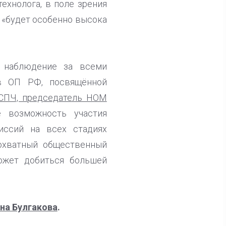
технолога, в поле зрения
у «будет особенно высока
 наблюдение за всеми
в ОП РФ, посвящённой
СПЧ, председатель НОМ
е возможность участия
иссий на всех стадиях
еохватный общественный
может добиться большей
на Булгакова
.