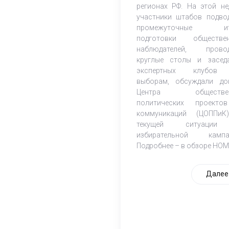
регионах РФ. На этой не
участники штабов подво
промежуточные ит
подготовки обществе
наблюдателей, прово
круглые столы и засед
экспертных клубов
выборам, обсуждали до
Центра обществен
политических проект
коммуникаций (ЦОППи
текущей ситуаци
избирательной кампа
Подробнее – в обзоре НОМ
Далее