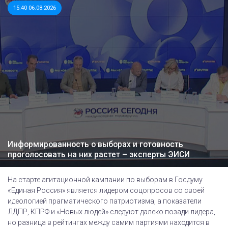
15:40 06.08.2026
Информированность о выборах и готовность
проголосовать на них растет – эксперты ЭИСИ
На старте агитационной кампании по выборам в Госдуму
«Единая Россия» является лидером соцопросов со своей
идеологией прагматического патриотизма, а показатели
ЛДПР, КПРФ и «Новых людей» следуют далеко позади лидера,
но разница в рейтингах между самим партиями находится в