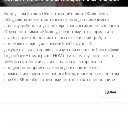
На круглом столе в Общественной палате РФ эксперты
обсудили, какие математические подходы применимы к
анализу выборов и где проходят границы их использования.
Отдельное внимание было уделено тому, что формально
выявленные отклонения от средних значений требуют
проверки с помощью сведений наблюдателей,
документального анализа и изучения локальной специфики.
Подробнее – в материале НОМ по итогам круглого стола
«Методы математического анализа электоральных
процессов: современные подходы и практическое
применение», организованного Координационным советом
при ОП РФ по общественному контролю за голосованием.
Далее
tps://www.high-endrolex.com/26