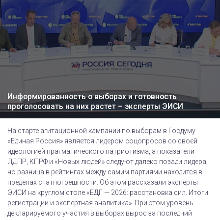
Информированность о выборах и готовность
проголосовать на них растет – эксперты ЭИСИ
На старте агитационной кампании по выборам в Госдуму
«Единая Россия» является лидером соцопросов со своей
идеологией прагматического патриотизма, а показатели
ЛДПР, КПРФ и «Новых людей» следуют далеко позади лидера,
но разница в рейтингах между самим партиями находится в
пределах статпогрешности. Об этом рассказали эксперты
ЭИСИ на круглом столе «ЕДГ — 2026: расстановка сил. Итоги
регистрации и экспертная аналитика». При этом уровень
декларируемого участия в выборах вырос за последний