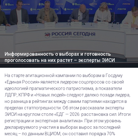
Информированность о выборах и готовность
проголосовать на них растет – эксперты ЭИСИ
На старте агитационной кампании по выборам в Госдуму
«Единая Россия» является лидером соцопросов со своей
идеологией прагматического патриотизма, а показатели
ЛДПР, КПРФ и «Новых людей» следуют далеко позади лидера,
но разница в рейтингах между самим партиями находится в
пределах статпогрешности. Об этом рассказали эксперты
ЭИСИ на круглом столе «ЕДГ — 2026: расстановка сил. Итоги
регистрации и экспертная аналитика». При этом уровень
декларируемого участия в выборах вырос за последний
месяц – по данным ВЦИОМ, он составил порядка 70%