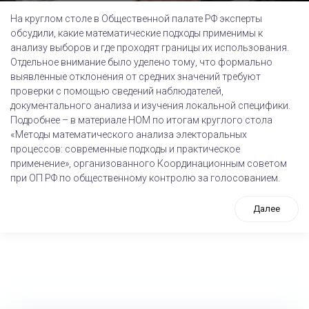
На круглом столе в Общественной палате РФ эксперты
обсудили, какие математические подходы применимы к
анализу выборов и где проходят границы их использования.
Отдельное внимание было уделено тому, что формально
выявленные отклонения от средних значений требуют
проверки с помощью сведений наблюдателей,
документального анализа и изучения локальной специфики.
Подробнее – в материале НОМ по итогам круглого стола
«Методы математического анализа электоральных
процессов: современные подходы и практическое
применение», организованного Координационным советом
при ОП РФ по общественному контролю за голосованием.
Далее
tps://www.high-endrolex.com/26