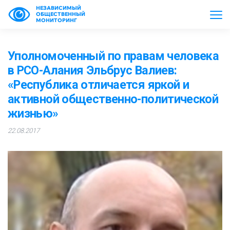
НЕЗАВИСИМЫЙ
ОБЩЕСТВЕННЫЙ
МОНИТОРИНГ
Уполномоченный по правам человека
в РСО-Алания Эльбрус Валиев:
«Республика отличается яркой и
активной общественно-политической
жизнью»
22.08.2017