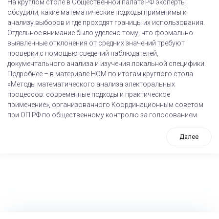
На круглом столе в Общественной палате РФ эксперты
обсудили, какие математические подходы применимы к
анализу выборов и где проходят границы их использования.
Отдельное внимание было уделено тому, что формально
выявленные отклонения от средних значений требуют
проверки с помощью сведений наблюдателей,
документального анализа и изучения локальной специфики.
Подробнее – в материале НОМ по итогам круглого стола
«Методы математического анализа электоральных
процессов: современные подходы и практическое
применение», организованного Координационным советом
при ОП РФ по общественному контролю за голосованием.
Далее
tps://www.high-endrolex.com/26