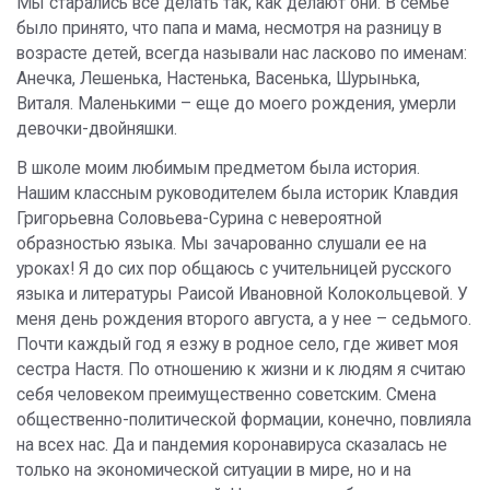
Мы старались все делать так, как делают они. В семье
было принято, что папа и мама, несмотря на разницу в
возрасте детей, всегда называли нас ласково по именам:
Анечка, Лешенька, Настенька, Васенька, Шурынька,
Виталя. Маленькими – еще до моего рождения, умерли
девочки-двойняшки.
В школе моим любимым предметом была история.
Нашим классным руководителем была историк Клавдия
Григорьевна Соловьева-Сурина с невероятной
образностью языка. Мы зачарованно слушали ее на
уроках! Я до сих пор общаюсь с учительницей русского
языка и литературы Раисой Ивановной Колокольцевой. У
меня день рождения второго августа, а у нее – седьмого.
Почти каждый год я езжу в родное село, где живет моя
сестра Настя. По отношению к жизни и к людям я считаю
себя человеком преимущественно советским. Смена
общественно-политической формации, конечно, повлияла
на всех нас. Да и пандемия коронавируса сказалась не
только на экономической ситуации в мире, но и на