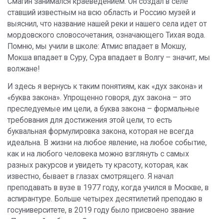
Смагин занимался краеведением. Он создал в селе
ставший известным на всю область и Россию музей и
выяснил, что название нашей реки и нашего села идет от
мордовского словосочетания, означающего Тихая вода.
Помню, мы учили в школе: Атмис впадает в Мокшу,
Мокша впадает в Суру, Сура впадает в Волгу – значит, мы
волжане!
И здесь я вернусь к таким понятиям, как «дух закона» и
«буква закона». Упрощенно говоря, дух закона – это
преследуемые им цели, а буква закона – формальные
требования для достижения этой цели, то есть
буквальная формулировка закона, которая не всегда
идеальна. В жизни на любое явление, на любое событие,
как и на любого человека можно взглянуть с самых
разных ракурсов и увидеть ту красоту, которая, как
известно, бывает в глазах смотрящего. Я начал
преподавать в вузе в 1977 году, когда учился в Москве, в
аспирантуре. Больше четырех десятилетий преподаю в
госуниверситете, в 2019 году было присвоено звание