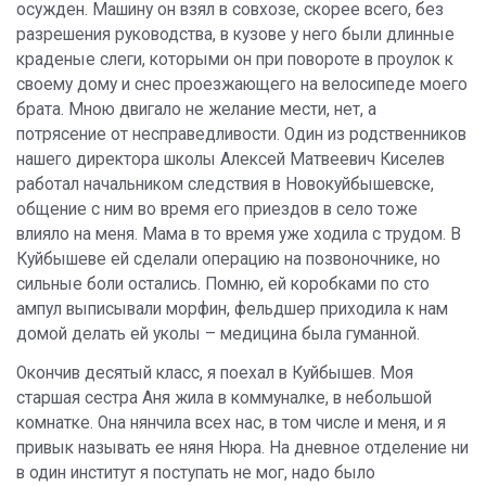
осужден. Машину он взял в совхозе, скорее всего, без
разрешения руководства, в кузове у него были длинные
краденые слеги, которыми он при повороте в проулок к
своему дому и снес проезжающего на велосипеде моего
брата. Мною двигало не желание мести, нет, а
потрясение от несправедливости. Один из родственников
нашего директора школы Алексей Матвеевич Киселев
работал начальником следствия в Новокуйбышевске,
общение с ним во время его приездов в село тоже
влияло на меня. Мама в то время уже ходила с трудом. В
Куйбышеве ей сделали операцию на позвоночнике, но
сильные боли остались. Помню, ей коробками по сто
ампул выписывали морфин, фельдшер приходила к нам
домой делать ей уколы – медицина была гуманной.
Окончив десятый класс, я поехал в Куйбышев. Моя
старшая сестра Аня жила в коммуналке, в небольшой
комнатке. Она нянчила всех нас, в том числе и меня, и я
привык называть ее няня Нюра. На дневное отделение ни
в один институт я поступать не мог, надо было