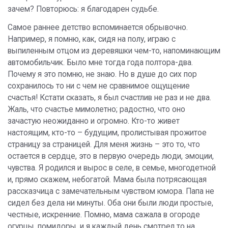
зачем? Повторюсь: я благодарен судьбе.
Самое раннее детство вспоминается обрывочно.
Например, я помню, как, сидя на полу, играю с
выпиленным отцом из деревяшки чем-то, напоминающим
автомобильчик. Было мне тогда года полтора-два.
Почему я это помню, не знаю. Но в душе до сих пор
сохранилось то ни с чем не сравнимое ощущение
счастья! Кстати сказать, я был счастлив не раз и не два.
Жаль, что счастье мимолетно; радостно, что оно
зачастую неожиданно и огромно. Кто-то живет
настоящим, кто-то – будущим, пролистывая прожитое
страницу за страницей. Для меня жизнь – это то, что
остается в сердце, это в первую очередь люди, эмоции,
чувства. Я родился и вырос в селе, в семье, многодетной
и, прямо скажем, небогатой. Мама была потрясающая
рассказчица с замечательным чувством юмора. Папа не
сидел без дела ни минуты. Оба они были люди простые,
честные, искренние. Помню, мама сажала в огороде
огурцы, помидоры, и я каждый день смотрел то на