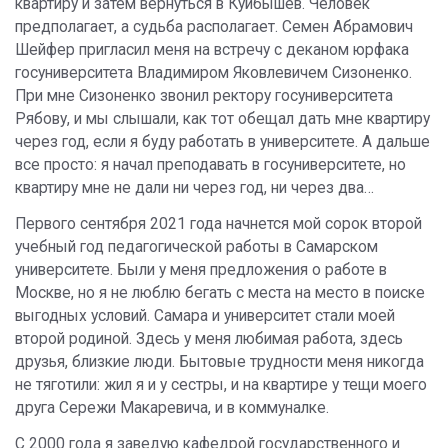
квартиру и затем вернуться в Куйбышев. Человек
предполагает, а судьба располагает. Семен Абрамович
Шейфер пригласил меня на встречу с деканом юрфака
госуниверситета Владимиром Яковлевичем Сизоненко.
При мне Сизоненко звонил ректору госуниверситета
Рябову, и мы слышали, как тот обещал дать мне квартиру
через год, если я буду работать в университете. А дальше
все просто: я начал преподавать в госуниверситете, но
квартиру мне не дали ни через год, ни через два…
Первого сентября 2021 года начнется мой сорок второй
учебный год педагогической работы в Самарском
университете. Были у меня предложения о работе в
Москве, но я не люблю бегать с места на место в поиске
выгодных условий. Самара и университет стали моей
второй родиной. Здесь у меня любимая работа, здесь
друзья, близкие люди. Бытовые трудности меня никогда
не тяготили: жил я и у сестры, и на квартире у тещи моего
друга Сережи Макаревича, и в коммуналке.
С 2000 года я заведую кафедрой государственного и