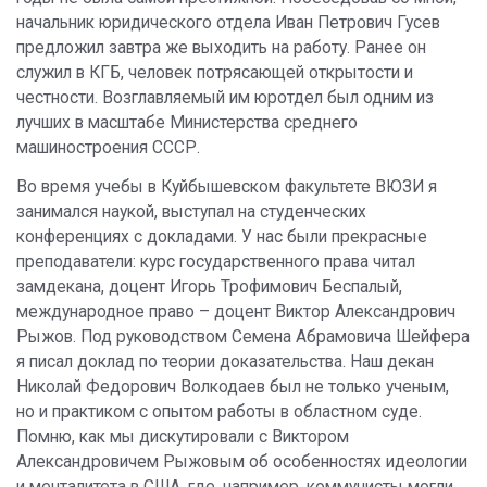
начальник юридического отдела Иван Петрович Гусев
предложил завтра же выходить на работу. Ранее он
служил в КГБ, человек потрясающей открытости и
честности. Возглавляемый им юротдел был одним из
лучших в масштабе Министерства среднего
машиностроения СССР.
Во время учебы в Куйбышевском факультете ВЮЗИ я
занимался наукой, выступал на студенческих
конференциях с докладами. У нас были прекрасные
преподаватели: курс государственного права читал
замдекана, доцент Игорь Трофимович Беспалый,
международное право – доцент Виктор Александрович
Рыжов. Под руководством Семена Абрамовича Шейфера
я писал доклад по теории доказательства. Наш декан
Николай Федорович Волкодаев был не только ученым,
но и практиком с опытом работы в областном суде.
Помню, как мы дискутировали с Виктором
Александровичем Рыжовым об особенностях идеологии
и менталитета в США, где, например, коммунисты могли