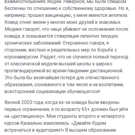
взаимоотношениях людей. Наверное, мы были слишком
беспечны по отношению к собственному здоровью. Но я,
например, прошел вакцинацию, у меня имеются антитела.
Ковид отнял жизни у многих моих друзей и знакомых.
Медики говорят, что чаще убивают не осложнения после
ковида, а сказывается стимуляция латентно текущих
хронических заболеваний. Откровенно говоря, я
сторонник жестких и решительных мер по борьбе с
коронавирусом. Радует, что не случился полный переход
от классической модели высшей школы к широко
пропагандируемой во время пандемии дистанционной.
Это была бы величайшая потеря для отечественного
образования, основанного в том числе и на воспитании,
всесторонней социализации обучающегося!
Весной 2020 года, когда из-за ковида были введены
первые ограничения, я по возрасту 65+ должен был уйти
на «дистанционку». Мои студенты второго и четвертого
курсов буквально взмолились: «Давайте будем
встречаться в аудиториях!» В высшем образовании