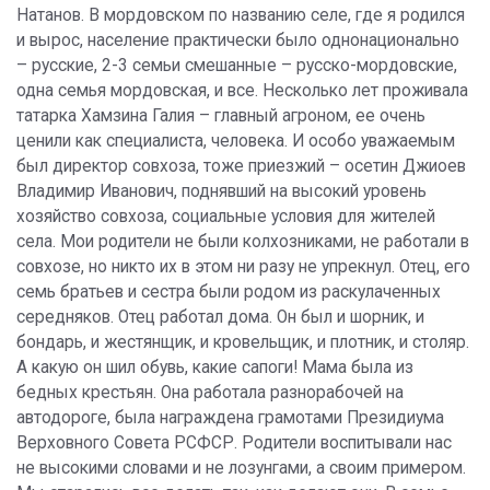
Натанов. В мордовском по названию селе, где я родился
и вырос, население практически было однонационально
– русские, 2-3 семьи смешанные – русско-мордовские,
одна семья мордовская, и все. Несколько лет проживала
татарка Хамзина Галия – главный агроном, ее очень
ценили как специалиста, человека. И особо уважаемым
был директор совхоза, тоже приезжий – осетин Джиоев
Владимир Иванович, поднявший на высокий уровень
хозяйство совхоза, социальные условия для жителей
села. Мои родители не были колхозниками, не работали в
совхозе, но никто их в этом ни разу не упрекнул. Отец, его
семь братьев и сестра были родом из раскулаченных
середняков. Отец работал дома. Он был и шорник, и
бондарь, и жестянщик, и кровельщик, и плотник, и столяр.
А какую он шил обувь, какие сапоги! Мама была из
бедных крестьян. Она работала разнорабочей на
автодороге, была награждена грамотами Президиума
Верховного Совета РСФСР. Родители воспитывали нас
не высокими словами и не лозунгами, а своим примером.