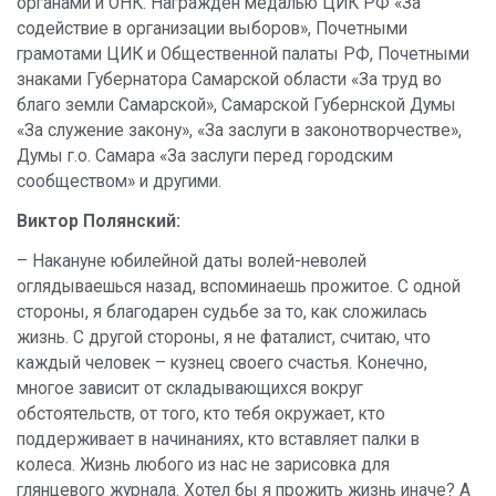
органами и ОНК. Награжден медалью ЦИК РФ «За
содействие в организации выборов», Почетными
грамотами ЦИК и Общественной палаты РФ, Почетными
знаками Губернатора Самарской области «За труд во
благо земли Самарской», Самарской Губернской Думы
«За служение закону», «За заслуги в законотворчестве»,
Думы г.о. Самара «За заслуги перед городским
сообществом» и другими.
Виктор Полянский:
– Накануне юбилейной даты волей-неволей
оглядываешься назад, вспоминаешь прожитое. С одной
стороны, я благодарен судьбе за то, как сложилась
жизнь. С другой стороны, я не фаталист, считаю, что
каждый человек – кузнец своего счастья. Конечно,
многое зависит от складывающихся вокруг
обстоятельств, от того, кто тебя окружает, кто
поддерживает в начинаниях, кто вставляет палки в
колеса. Жизнь любого из нас не зарисовка для
глянцевого журнала. Хотел бы я прожить жизнь иначе? А