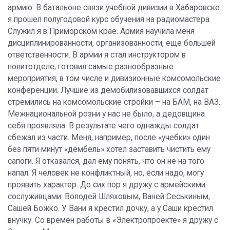
армию. В батальоне связи учебной дивизии в Хабаровске
я прошел полугодовой курс обучения на радиомастера.
Служил я в Приморском крае. Армия научила меня
дисциплинированности, организованности, еще большей
ответственности. В армии я стал инструктором в
политотделе, готовил самые разнообразные
мероприятия, в том числе и дивизионные комсомольские
конференции. Лучшие из демобилизовавшихся солдат
стремились на комсомольские стройки – на БАМ, на ВАЗ.
Межнациональной розни у нас не было, а дедовщина
себя проявляла. В результате чего однажды солдат
сбежал из части. Меня, например, после «учебки» один
без пяти минут «дембель» хотел заставить чистить ему
сапоги. Я отказался, дал ему понять, что он не на того
напал. Я человек не конфликтный, но, если надо, могу
проявить характер. До сих пор я дружу с армейскими
сослуживцами: Володей Шляховым, Ваней Сеськиным,
Сашей Божко. У Вани я крестил дочку, а у Саши крестил
внучку. Со времен работы в «Электропроекте» я дружу с