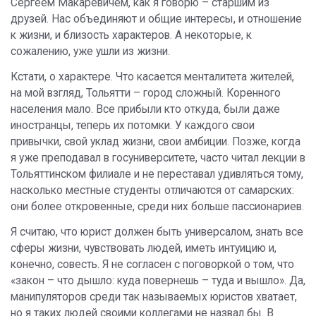
Сергеем Макаревичем, как я говорю – старшим из
друзей. Нас объединяют и общие интересы, и отношение
к жизни, и близость характеров. А некоторые, к
сожалению, уже ушли из жизни.
Кстати, о характере. Что касается менталитета жителей,
на мой взгляд, Тольятти – город сложный. Коренного
населения мало. Все прибыли кто откуда, были даже
иностранцы, теперь их потомки. У каждого свои
привычки, свой уклад жизни, свои амбиции. Позже, когда
я уже преподавал в госуниверситете, часто читал лекции в
Тольяттинском филиале и не переставал удивляться тому,
насколько местные студенты отличаются от самарских:
они более откровенные, среди них больше пассионариев.
Я считаю, что юрист должен быть универсалом, знать все
сферы жизни, чувствовать людей, иметь интуицию и,
конечно, совесть. Я не согласен с поговоркой о том, что
«закон – что дышло: куда повернешь – туда и вышло». Да,
манипуляторов среди так называемых юристов хватает,
но я таких людей своими коллегами не назвал бы. В