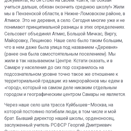
документы, но он стоял на своем: «Витя, ты обязан
учиться дальше, обязан окончить среднюю школу!» Жили
мы в Пензенской области, в Нижне-Ломовском районе, в
Атмисе. Это не деревня, а село. Сегодня многие уже и не
понимают принципиальной разницы в этих определениях.
Сельсовет объединял Атмис, Большой Мичкас, Виргу,
Майоровку, Лещиново. Наше село было таким большим,
что в нем даже была улица под названием «Деревня»
(ранее она была самостоятельным поселением). Мы
жили в так называемом Центре. Кстати сказать, и в
Самаре у населения до сих пор сохранилось на
подсознательном уровне точно такое же отношение к
территориальной градации: из микрорайонов мы едем в
«город», который на самом деле никаким отдельным
городом и географическим центром Самары не является.
Через наше село шла трасса Куйбышев–Москва, на
которой постоянно погибали люди, в том числе и мой
брат. Бывший директор нашей школы, орденоносец,
заслуженный учитель РСФСР Георгий Дмитриевич