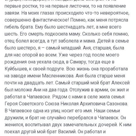
первые ростки, то на первые листочки, то на появление
завязи. На моих глазах происходило что-то невероятное,
совершенно фантастическое! Помню, как меня потрясла
гибель брата. Ему было шестнадцать лет, а мне всего
шесть. Его смерть подкосила маму. Сколько себя помню,
отец болел всегда, а тут заболела и мама. Детей в семье
было шестеро, я – самый младший. Аня, старшая, была
для нас опорой во всем. Уже через год после моего
рождения она уехала сюда, в Самару, тогда еще в
Куйбышев, к своей подруге. Всю жизнь она проработала
на заводе имени Масленникова. Аня была старше меня
почти на двадцать лет. Самый старший мой брат Алексей
был моложе Ани на два года. Отслужив в армии, он жил и
работал в Чапаевске. Рядом с нами в селе жила семья
Героя Советского Союза Николая Архиповича Сазонова.
В Чапаевске одна из улиц носит его имя. Наши семьи
дружили, и брат не случайно перебрался в Чапаевск. Он
женился, воспитывал двух замечательных дочерей. К ним
поехал другой мой брат Василий. Он работал и