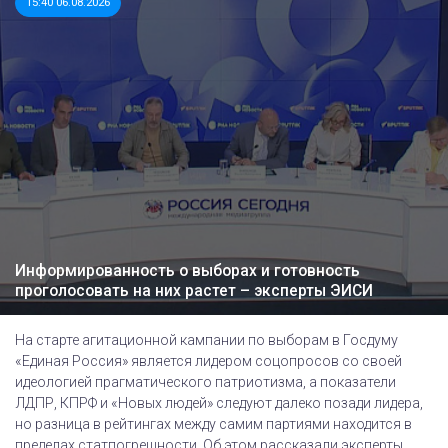
15:40 06.08.2026
Информированность о выборах и готовность
проголосовать на них растет – эксперты ЭИСИ
На старте агитационной кампании по выборам в Госдуму
«Единая Россия» является лидером соцопросов со своей
идеологией прагматического патриотизма, а показатели
ЛДПР, КПРФ и «Новых людей» следуют далеко позади лидера,
но разница в рейтингах между самим партиями находится в
пределах статпогрешности. Об этом рассказали эксперты