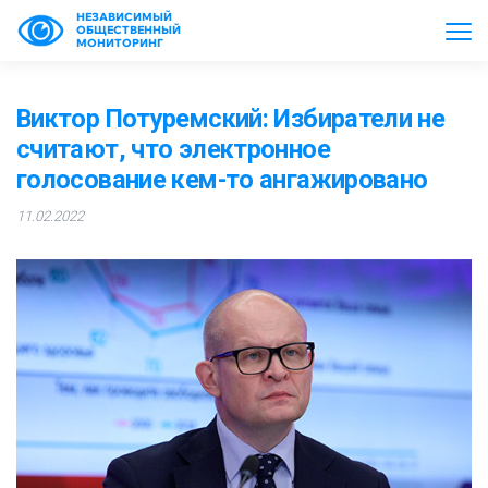
НЕЗАВИСИМЫЙ
ОБЩЕСТВЕННЫЙ
МОНИТОРИНГ
Виктор Потуремский: Избиратели не
считают, что электронное
голосование кем-то ангажировано
11.02.2022