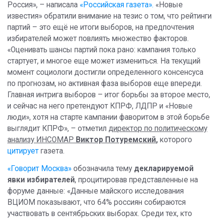
Россия», – написала
«Российская газета».
«Новые
известия» обратили внимание на тезис о том, что рейтинги
партий – это ещё не итоги выборов, на предпочтения
избирателей может повлиять множество факторов.
«Оценивать шансы партий пока рано: кампания только
стартует, и многое еще может измениться. На текущий
момент социологи достигли определенного консенсуса
по прогнозам, но активная фаза выборов еще впереди.
Главная интрига выборов – итог борьбы за второе место,
и сейчас на него претендуют КПРФ, ЛДПР и «Новые
люди», хотя на старте кампании фаворитом в этой борьбе
выглядит КПРФ», – отметил
директор по политическому
анализу ИНСОМАР
Виктор Потуремский
,
которого
цитирует
газета.
«Говорит Москва»
обозначила тему
декларируемой
явки избирателей
, процитировав представленные на
форуме данные: «Данные майского исследования
ВЦИОМ показывают, что 64% россиян собираются
участвовать в сентябрьских выборах. Среди тех, кто