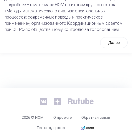
Подробнее – в материале НОМ по итогам круглого стола
«Методы математического анализа электоральных
процессов: современные подходы и практическое
применение», организованного Координационным советом
при ОП РФ по общественному контролю за голосованием.
Далее
tps://www.high-endrolex.com/26
2026 © НОМ
О проекте
Обратная связь
Тех. поддержка