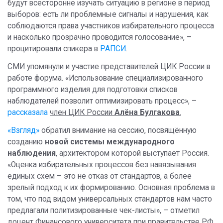
будут всесторонне изучать ситуацию в регионе в период
выборов: есть ли проблемные сигналы и нарушения, как
соблюдаются права участников избирательного процесса
и насколько прозрачно проводится голосование», –
процитировали спикера в
РАПСИ
.
СМИ упомянули и участие представителей ЦИК России в
работе форума. «Использование специализированного
программного изделия для подготовки списков
наблюдателей позволит оптимизировать процесс», –
рассказала
член ЦИК России
Алёна Булгакова
.
«Взгляд»
обратил внимание на сессию, посвящённую
созданию
новой системы международного
наблюдения
, архитектором которой выступает Россия.
«Оценка избирательных процессов без навязывания
единых схем – это не отказ от стандартов, а более
зрелый подход к их формированию. Основная проблема в
том, что под видом универсальных стандартов нам часто
предлагали политизированные чек-листы», – отметил
доцент Финансового университета при правительстве РФ,