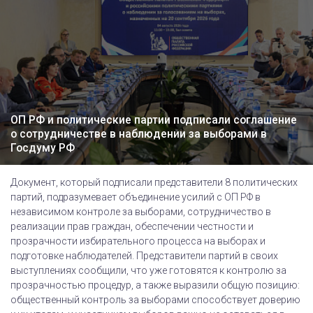
ОП РФ и политические партии подписали соглашение
о сотрудничестве в наблюдении за выборами в
Госдуму РФ
Документ, который подписали представители 8 политических
партий, подразумевает объединение усилий с ОП РФ в
независимом контроле за выборами, сотрудничество в
реализации прав граждан, обеспечении честности и
прозрачности избирательного процесса на выборах и
подготовке наблюдателей. Представители партий в своих
выступлениях сообщили, что уже готовятся к контролю за
прозрачностью процедур, а также выразили общую позицию:
общественный контроль за выборами способствует доверию