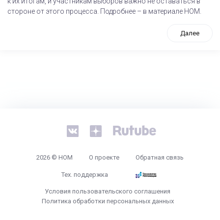
к их итогам, и участникам выборов важно не оставаться в
стороне от этого процесса. Подробнее – в материале НОМ.
Далее
tps://www.high-endrolex.com/26
2026 © НОМ
О проекте
Обратная связь
Тех. поддержка
Условия пользовательского соглашения
Политика обработки персональных данных