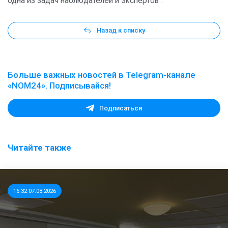
одна из задач наблюдателей и экспертов".
Назад к списку
Больше важных новостей в Telegram-канале
«NOM24». Подписывайся!
Подписаться
Читайте также
16:32 07.08.2026