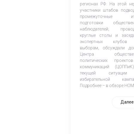
регионах РФ. На этой не
участники штабов подво
промежуточные ит
подготовки обществе
наблюдателей, прово
круглые столы и засед
экспертных клубов
выборам, обсуждали до
Центра обществен
политических проект
коммуникаций (ЦОППи
текущей ситуаци
избирательной кампа
Подробнее – в обзоре НОМ
Далее