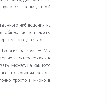
 принесет пользу всей
ственного наблюдения на
член Общественной палаты
бирательных участков.
л Георгий Багирян. — Мы
оторые заинтересованы в
ать. Может, на каких-то
лане толкования закона
точно просто и мирно в