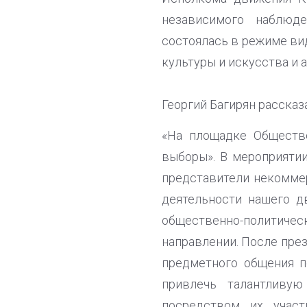
независимого наблюд
состоялась в режиме ви
культуры и искусства и 
Георгий Багирян рассказ
«На площадке Обществ
выборы». В мероприятии
представители некоммер
деятельности нашего д
общественно-политиче
направлении. После пре
предметного общения п
привлечь талантливу
посредством их участ