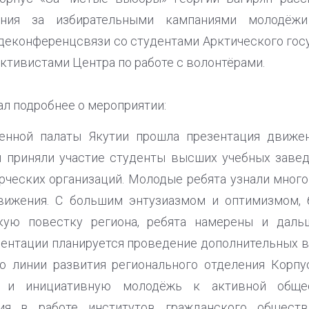
ения за избирательными кампаниями молодёжи 
деконференцсвязи со студентами Арктического гос
активистами Центра по работе с волонтёрами.
ал подробнее о мероприятии:
енной палаты Якутии прошла презентация движен
 приняли участие студенты высших учебных завед
ческих организаций. Молодые ребята узнали мног
вижения. С большим энтузиазмом и оптимизмом,
скую повестку региона, ребята намерены и даль
зентации планируется проведение дополнительных в
о линии развития регионального отделения Корпу
ю и инициативную молодёжь к активной общес
ия в работе институтов гражданского общест