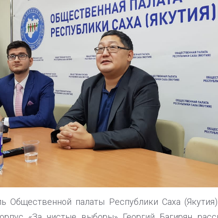
ль Общественной палаты Республики Саха (Якутия)
рпус «За чистые выборы» Георгий Багирян расс