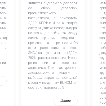
деле
является лидером соцопросов
ма
дили
со своей идеологией
при
оги
прагматического
и г
нных
патриотизма, а показатели
исп
дили
ЛДПР, КПРФ и «Новых людей»
вни
ания
следуют далеко позади лидера,
что
 по
но разница в рейтингах между
от
клад
самим партиями находится в
зна
но-
пределах статпогрешности. Об
по
ов и
этом рассказали эксперты
наб
К) о
ЭИСИ на круглом столе «ЕДГ —
док
и в
2026: расстановка сил. Итоги
из
нии.
регистрации и экспертная
спе
.
аналитика». При этом уровень
мат
декларируемого участия в
кр
выборах вырос за последний
мат
месяц – по данным ВЦИОМ, он
эле
составил порядка 70%
со
пра
орг
Далее
Коо