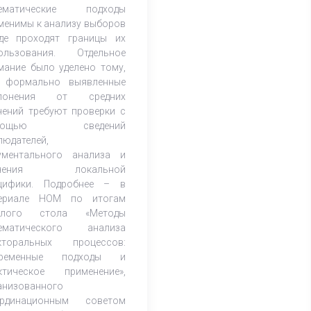
тематические подходы
менимы к анализу выборов
де проходят границы их
ользования. Отдельное
мание было уделено тому,
 формально выявленные
клонения от средних
чений требуют проверки с
мощью сведений
людателей,
ументального анализа и
учения локальной
цифики. Подробнее – в
ериале НОМ по итогам
углого стола «Методы
ематического анализа
кторальных процессов:
временные подходы и
ктическое применение»,
анизованного
рдинационным советом