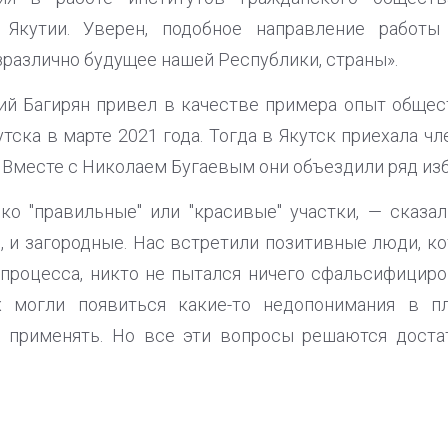
 Якутии. Уверен, подобное направление работы
зразлично будущее нашей Республики, страны».
ий Багирян привел в качестве примера опыт обще
тска в марте 2021 года. Тогда в Якутск приехала 
 Вместе с Николаем Бугаевым они объездили ряд из
о "правильные" или "красивые" участки, — сказа
, и загородные. Нас встретили позитивные люди, к
 процесса, никто не пытался ничего сфальсифициров
х могли появиться какие-то недопонимания в п
но применять. Но все эти вопросы решаются доста