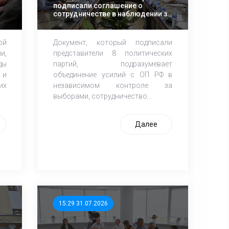
подписали соглашение о
сотрудничестве в наблюдении за
выборами в Госдуму РФ
ой
Документ, который подписали
и,
представители 8 политических
ды
партий, подразумевает
 и
объединение усилий с ОП РФ в
их
независимом контроле за
выборами, сотрудничество...
Далее
15:29 31.07.2026