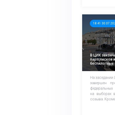
18:41 30.07.20
В ЦИК законч
партсписков 
беспилотные 
технологии
На заседании
завершен пр
федеральных 
на выборах в
созыва. Кроме 