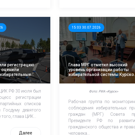
26
15:03 30.07.2026
или регистрацию
Глава МРГ отметил высокий
и оценили
уровень организации работы
избирательные
избирательной системы Курско
области
 ЦИК РФ 30 июля был
Фото: РИА «Курск»
оцесс регистрации
Рабочая группа по мониторин
партийных списков
соблюдения избирательных пр
 Госдуму девятого
граждан (МРГ) Совета п
того, глава ЦИК...
Президенте РФ по развит
гражданского общества и прав
Далее
человека...