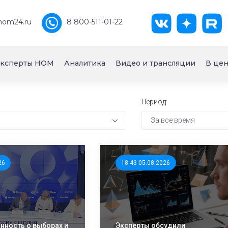
nom24.ru
8 800-511-01-22
ксперты НОМ
Аналитика
Видео и трансляции
В цен
Период:
За все время
26
18:43 05.08.2026
ность о выборах и
Эксперты обсудили