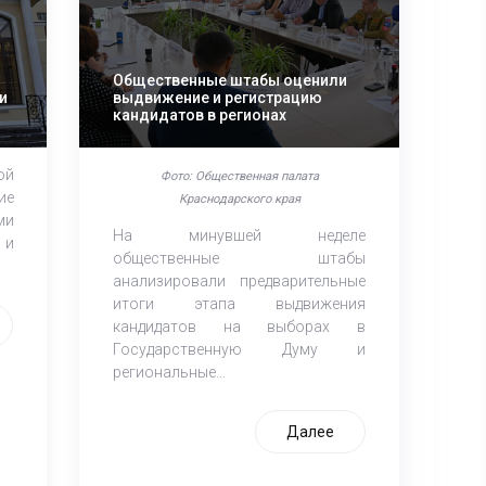
Общественные штабы оценили
и
выдвижение и регистрацию
кандидатов в регионах
ой
Фото: Общественная палата
ие
Краснодарского края
ми
На минувшей неделе
 и
общественные штабы
анализировали предварительные
итоги этапа выдвижения
кандидатов на выборах в
Государственную Думу и
региональные...
Далее