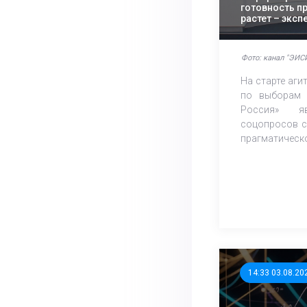
готовность п
растет – экс
Фото: канал "ЭИСИ
На старте аг
по выборам 
Россия» яв
соцопросов с
прагматическо
14:33 03.08.20