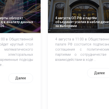
перты обсудят
4 августа ОП РФ и партии
д к анализу данных
объединят усилия в наблюдени
026
за выборами
1:00 в Общественной
4 августа в 11:00 в Общественн
ойдет круглый стол
палате РФ состоится подписан
атематического
соглашения с политически
электоральных
партиями о сотрудничестве
овременные подходы
взаимодействии в ходе ...
...
Далее
Далее