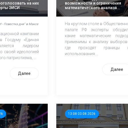
роголосовать на них
возможности и ограничения
перты ЭИСИ
математического анализа
избирательных кампаний
На круглом столе в Общественн
 - Повестка дня" в Максе
палате РФ эксперты обсудил
итационной кампании
какие математические подхо
в Госдуму «Единая
применимы к анализу выборов
ляется лидером
где проходят границы 
о своей идеологией
использования....
го патриотизма, ...
Далее
Далее
26
13:08 03.08.2026