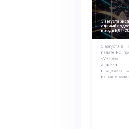
5 августа экс
единый подхо
в ходе ЕДГ-2
5 августа в 1
палате РФ пр
«Методы м
анализа 
процессов: с
и практическое