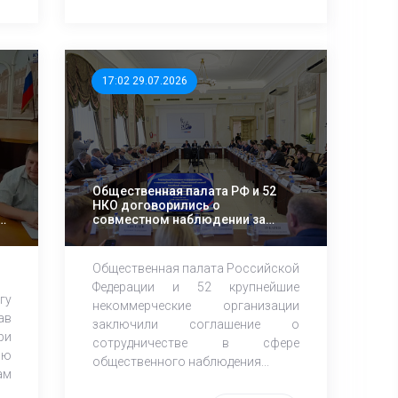
17:02 29.07.2026
Общественная палата РФ и 52
НКО договорились о
й
совместном наблюдении за
осенними выборами
Общественная палата Российской
Федерации и 52 крупнейшие
гу
некоммерческие организации
ав
заключили соглашение о
ри
сотрудничестве в сфере
ию
общественного наблюдения...
ам