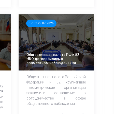
17:02 29.07.2026
Общественная палата РФ и 52
НКО договорились о
й
совместном наблюдении за
осенними выборами
Общественная палата Российской
Федерации и 52 крупнейшие
гу
некоммерческие организации
ав
заключили соглашение о
ри
сотрудничестве в сфере
ию
общественного наблюдения...
ам