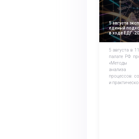
5 августа экс
единый подхо
в ходе ЕДГ-2
5 августа в 1
палате РФ пр
«Методы м
анализа 
процессов: с
и практическое