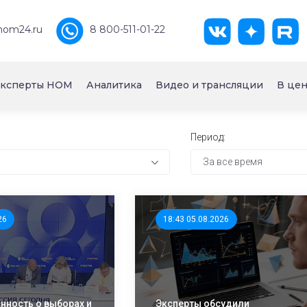
nom24.ru
8 800-511-01-22
ксперты НОМ
Аналитика
Видео и трансляции
В цен
Период:
За все время
26
18:43 05.08.2026
ность о выборах и
Эксперты обсудили