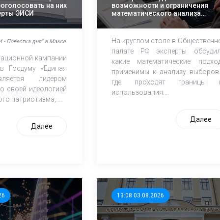
роголосовать на них
возможности и ограничения
перты ЭИСИ
математического анализа
избирательных кампаний
На круглом столе в Общественн
 - Повестка дня" в Максе
палате РФ эксперты обсудил
итационной кампании
какие математические подхо
в Госдуму «Единая
применимы к анализу выборов
ляется лидером
где проходят границы 
о своей идеологией
использования....
го патриотизма, ...
Далее
Далее
26
13:08 03.08.2026