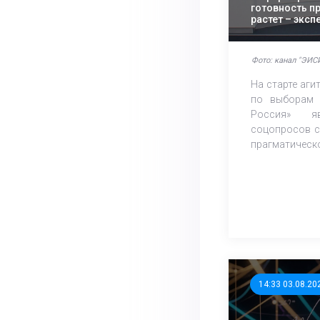
готовность п
растет – экс
Фото: канал "ЭИСИ
На старте аг
по выборам 
Россия» яв
соцопросов с
прагматическо
14:33 03.08.20