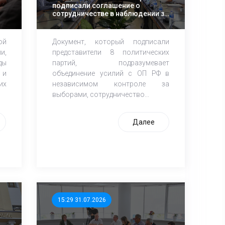
подписали соглашение о
сотрудничестве в наблюдении за
выборами в Госдуму РФ
ой
Документ, который подписали
и,
представители 8 политических
ды
партий, подразумевает
 и
объединение усилий с ОП РФ в
их
независимом контроле за
выборами, сотрудничество...
Далее
15:29 31.07.2026