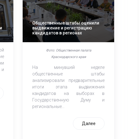
Общественные штабы оценили
и
выдвижение и регистрацию
кандидатов в регионах
ой
Фото: Общественная палата
ие
Краснодарского края
ми
На минувшей неделе
 и
общественные штабы
анализировали предварительные
итоги этапа выдвижения
кандидатов на выборах в
Государственную Думу и
региональные...
Далее