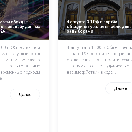
перты обсудят
4 августа ОП РФ и партии
д к анализу данных
объединят усилия в наблюдени
026
за выборами
1:00 в Общественной
4 августа в 11:00 в Общественн
ойдет круглый стол
палате РФ состоится подписан
атематического
соглашения с политически
электоральных
партиями о сотрудничестве
овременные подходы
взаимодействии в ходе ...
...
Далее
Далее