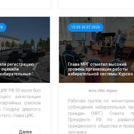
26
15:03 30.07.2026
или регистрацию
Глава МРГ отметил высокий
и оценили
уровень организации работы
избирательные
избирательной системы Курско
области
 ЦИК РФ 30 июля был
Фото: РИА «Курск»
оцесс регистрации
Рабочая группа по мониторин
партийных списков
соблюдения избирательных пр
 Госдуму девятого
граждан (МРГ) Совета п
того, глава ЦИК...
Президенте РФ по развит
гражданского общества и прав
Далее
человека...