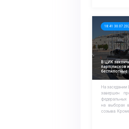
18:41 30.07.20
В ЦИК законч
партсписков 
беспилотные 
технологии
На заседании
завершен пр
федеральных 
на выборах в
созыва. Кроме 