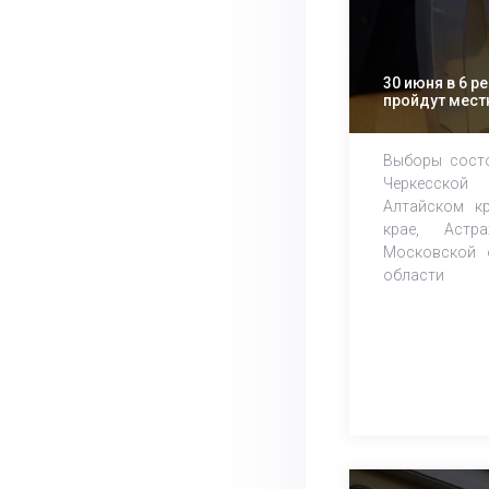
30 июня в 6 р
пройдут мес
Выборы состо
Черкесско
Алтайском кр
крае, Астра
Московской 
области