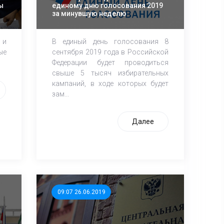
ы
единому дню голосования 2019
за минувшую неделю
 и
В единый день голосования 8
ые
сентября 2019 года в Российской
Федерации будет проводиться
свыше 5 тысяч избирательных
кампаний, в ходе которых будет
зам...
Далее
09:07 26.06.2019