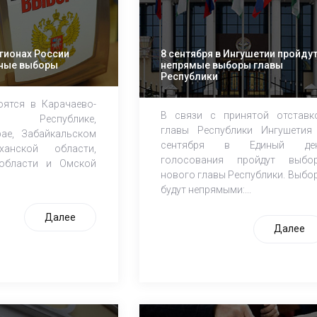
егионах России
8 сентября в Ингушетии пройду
тные выборы
непрямые выборы главы
Республики
ятся в Карачаево-
В связи с принятой отставк
й Республике,
главы Республики Ингушетия
ае, Забайкальском
сентября в Единый де
ханской области,
голосования пройдут выбо
области и Омской
нового главы Республики. Выбо
будут непрямыми:...
Далее
Далее