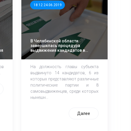
18:12 24.06.2019
В Челябинской области
завершилась процедура
ня
выдвижения кандидатов в
губернаторы
ов
На должность главы субъекта
.
выдвинуто 14 кандидатов, 6 из
которых представляют различные
политические партии и 8
самовыдвиженцев, среди которых
нынешн...
Далее