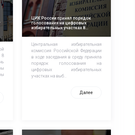
ЦИК России принял порядок
голосования на цифровых
т
избирательных участках 8
сентября в Москве
Центральная избирательная
ой
комиссия Российской Федерации
 8
в ходе заседания в среду приняла
нь
порядок голосования на
ры
цифровых избирательных
ры
участках на выб...
Далее