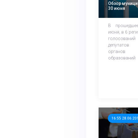
Обзор муниц
30 июня
В прошедшее
июня, в 6 рег
голосован
депутатов 
органов 
образований
16:55 28.06.20