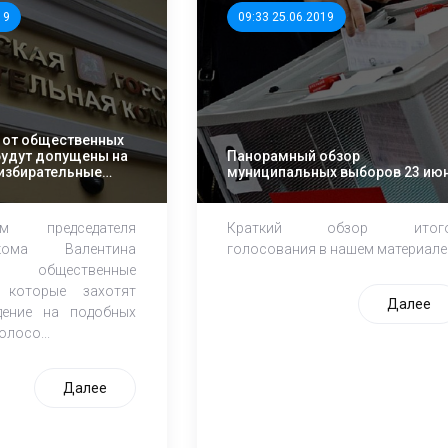
19
09:33 25.06.2019
 от общественных
будут допущены на
Панорамный обзор
избирательные
муниципальных выборов 23 ию
 председателя
Краткий обзор итог
ркома Валентина
голосования в нашем материале
, общественные
, которые захотят
Далее
дение на подобных
олосо...
Далее