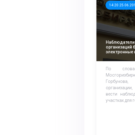
14:20 25.06.20
Наблюдатели
организаций 
электронные 
участки
По словам
Мосгоризби
Горбунова
организации
вести наблю
участках для г