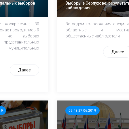
ипальных выборов
Выборы в Серпухове: результат
наблюдения
 воскресенье, 30
За ходом голосования следили
ионах проводились 9
областные, и местн
ий на выборах
общественные наблюдатели
представительных
муниципальных
Далее
Далее
19
09:48 27.06.2019