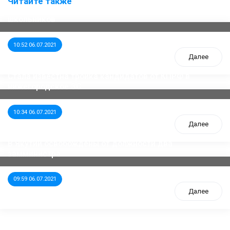
Читайте также
ООП предлагает создать единого перевозчика для
школьников
10:52 06.07.2021
Далее
Стала известна тройка кандидатов от КПРФ в
нижегородское ЗС
10:34 06.07.2021
Далее
В Якутии освобождены от должности два
замминистра
09:59 06.07.2021
Далее