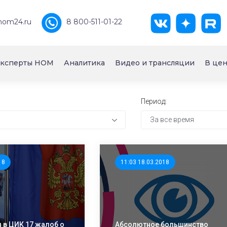
nom24.ru
8 800-511-01-22
ксперты НОМ
Аналитика
Видео и трансляции
В цен
Период:
За все время
18
11:03 18.03.2018
 в ЦИК 17 жалоб о
Абсолютное большинство