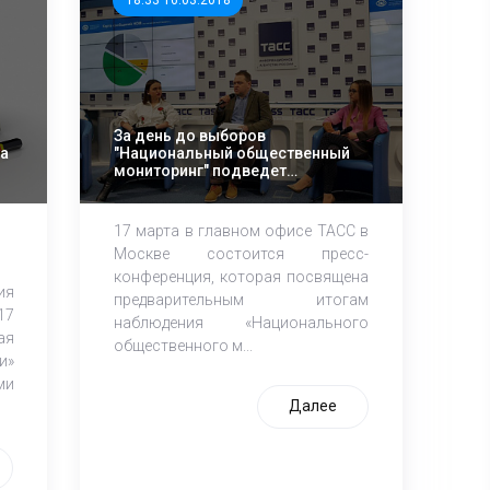
18:33 16.03.2018
За день до выборов
та
"Национальный общественный
мониторинг" подведет
предварительные итоги
долгосрочного наблюдения
17 марта в главном офисе ТАСС в
Москве состоится пресс-
конференция, которая посвящена
ия
предварительным итогам
17
наблюдения «Национального
ая
общественного м...
и»
ми
Далее