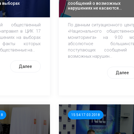
а выборах
сообщений о возможных
нарушениях не касаются
процедурных моментов
голосования
ный общественный
По данным ситуационного цент
направил в ЦИК 17
«Национального общественно
шениях на выборах
мониторинга» на 9:00 мс
, факты которых
абсолютное большинст
бщественные на...
поступающих сообщений
возможных нарушен...
Далее
Далее
18
15:54 17.03.2018