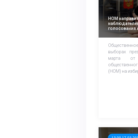
НОМ направит
наблюдателей
голосования 
президента Р
Общественн
выборах пре
марта от 
общественн
(НОМ) на избир