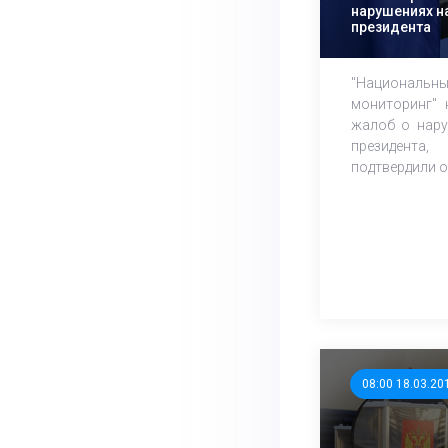
нарушениях н
президента
"Националь
мониторинг" 
жалоб о нару
президента
подтвердили о
08:00 18.03.20