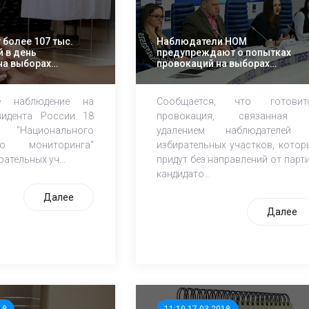
 более 107 тыс.
Наблюдатели НОМ
 в день
предупреждают о попытках
на выборах
провокаций на выборах
оссии
президента РФ
ое наблюдение на
Сообщается, что готовит
зидента России 18
провокация, связанная
"Национального
удалением наблюдателей
ого мониторинга"
избирательных участков, котор
ательных уч...
придут без направлений от парти
кандидато...
Далее
Далее