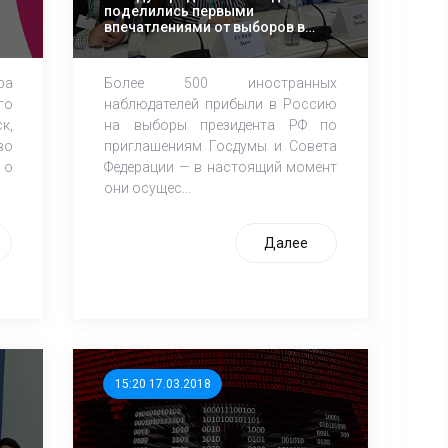
поделились первыми
впечатлениями от выборов в
России
ра
Более 500 иностранных
го
наблюдателей прибыли в Россию
к,
на выборы президента РФ по
во
приглашениям Госдумы и Совета
 о
Федерации — в настоящий момент
они осущес...
Далее
15:20 17.03.2018