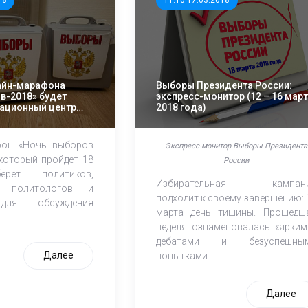
18
11:10 17.03.2018
айн-марафона
Выборы Президента России:
в-2018» будет
экспресс-монитор (12 – 16 мар
уационный центр
2018 года)
фон «Ночь выборов
Экспресс-монитор Выборы Президента
 который пройдет 18
России
ерет политиков,
Избирательная кампан
в, политологов и
подходит к своему завершению: 
для обсуждения
марта день тишины. Прошедш
неделя ознаменовалась «ярким
дебатами и безуспешны
Далее
попытками ...
Далее