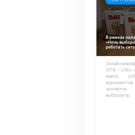
13:00 17.03.20
В рамках онл
«Ночь выборо
работать сит
НОМ
Онлайн-мара
2018 – LIVE»,
марта, соб
журналисто
экспертов 
выборов пр...