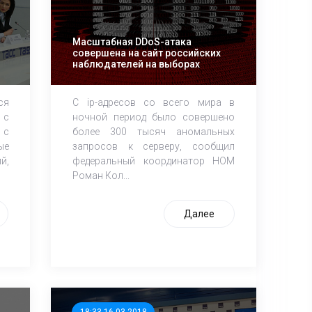
Масштабная DDoS-атака
совершена на сайт российских
наблюдателей на выборах
ся
С ip-адресов со всего мира в
 с
ночной период было совершено
 с
более 300 тысяч аномальных
ые
запросов к серверу, сообщил
й,
федеральный координатор НОМ
Роман Кол...
Далее