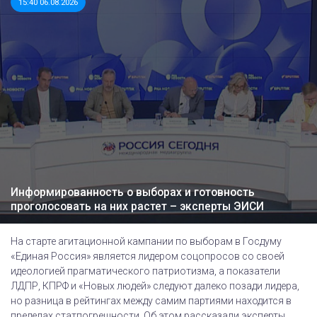
15:40 06.08.2026
Информированность о выборах и готовность
проголосовать на них растет – эксперты ЭИСИ
На старте агитационной кампании по выборам в Госдуму
«Единая Россия» является лидером соцопросов со своей
идеологией прагматического патриотизма, а показатели
ЛДПР, КПРФ и «Новых людей» следуют далеко позади лидера,
но разница в рейтингах между самим партиями находится в
пределах статпогрешности. Об этом рассказали эксперты