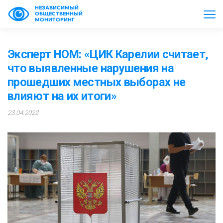
НЕЗАВИСИМЫЙ
ОБЩЕСТВЕННЫЙ
МОНИТОРИНГ
Эксперт НОМ: «ЦИК Карелии считает,
что выявленные нарушения на
прошедших местных выборах не
влияют на их итоги»
23.04.2022