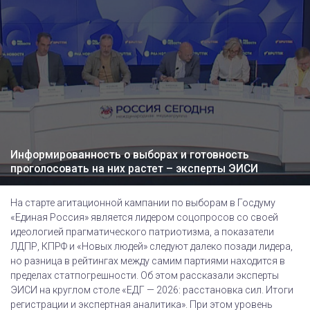
Информированность о выборах и готовность
проголосовать на них растет – эксперты ЭИСИ
На старте агитационной кампании по выборам в Госдуму
«Единая Россия» является лидером соцопросов со своей
идеологией прагматического патриотизма, а показатели
ЛДПР, КПРФ и «Новых людей» следуют далеко позади лидера,
но разница в рейтингах между самим партиями находится в
пределах статпогрешности. Об этом рассказали эксперты
ЭИСИ на круглом столе «ЕДГ — 2026: расстановка сил. Итоги
регистрации и экспертная аналитика». При этом уровень