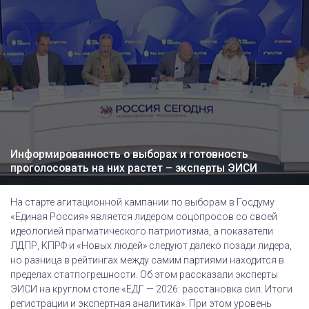
Информированность о выборах и готовность
проголосовать на них растет – эксперты ЭИСИ
На старте агитационной кампании по выборам в Госдуму
«Единая Россия» является лидером соцопросов со своей
идеологией прагматического патриотизма, а показатели
ЛДПР, КПРФ и «Новых людей» следуют далеко позади лидера,
но разница в рейтингах между самим партиями находится в
пределах статпогрешности. Об этом рассказали эксперты
ЭИСИ на круглом столе «ЕДГ — 2026: расстановка сил. Итоги
регистрации и экспертная аналитика». При этом уровень