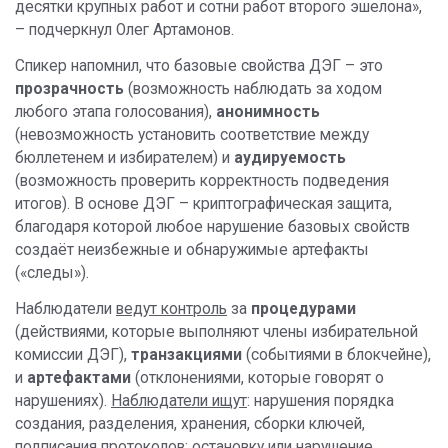
десятки крупных работ и сотни работ второго эшелона»,
– подчеркнул Олег Артамонов.
Спикер напомнил, что базовые свойства ДЭГ – это
прозрачность
(возможность наблюдать за ходом
любого этапа голосования),
анонимность
(невозможность установить соответствие между
бюллетенем и избирателем) и
аудируемость
(возможность проверить корректность подведения
итогов). В основе ДЭГ – криптографическая защита,
благодаря которой любое нарушение базовых свойств
создаёт неизбежные и обнаружимые артефакты
(«следы»).
Наблюдатели
ведут контроль
за
процедурами
(действиями, которые выполняют члены избирательной
комиссии ДЭГ),
транзакциями
(событиями в блокчейне),
и
артефактами
(отклонениями, которые говорят о
нарушениях).
Наблюдатели ищут
: нарушения порядка
создания, разделения, хранения, сборки ключей,
подписания протоколов; остановку или нарушение