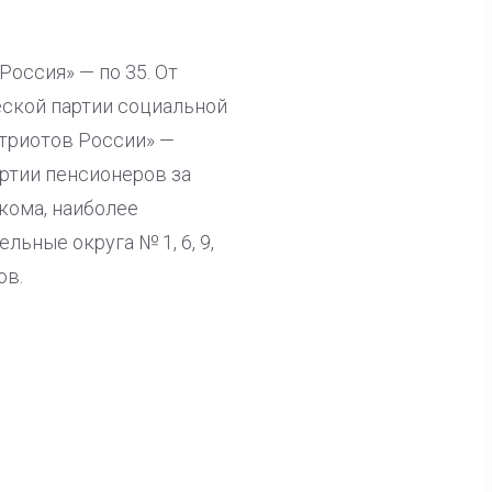
оссия» — по 35. От
ской партии социальной
атриотов России» —
артии пенсионеров за
кома, наиболее
ьные округа № 1, 6, 9,
ов.
ла известна тройка