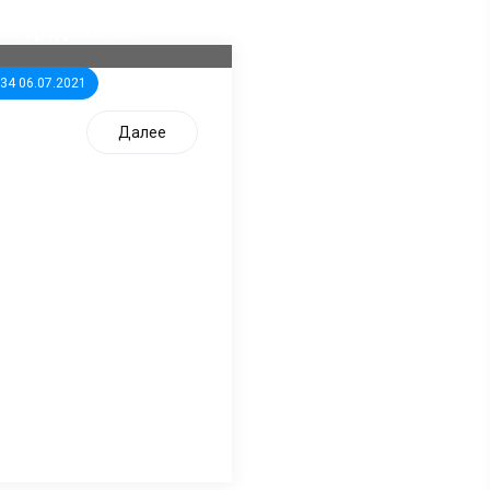
дидатов от КПРФ в
жегородское ЗС
:34 06.07.2021
Далее