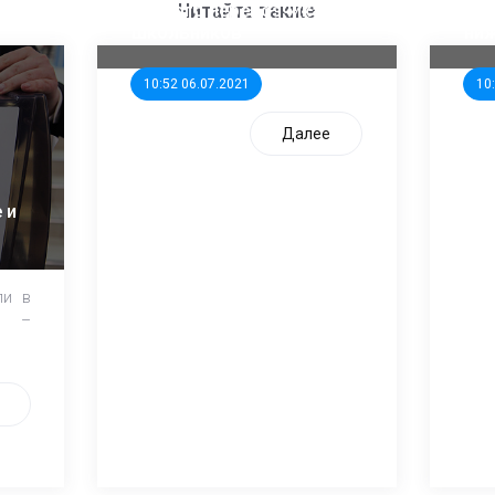
единого перевозчика для
кан
Читайте также
школьников
ни
10:52 06.07.2021
10
Далее
 и
ли в
и –