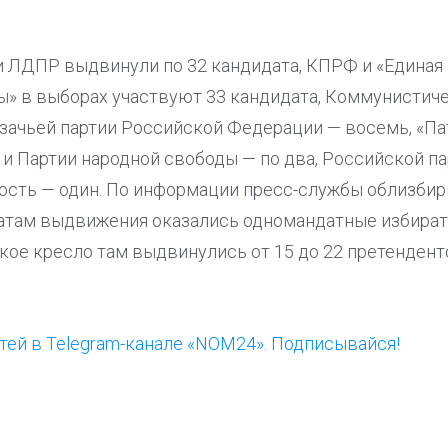
 ЛДПР выдвинули по 32 кандидата, КПРФ и «Единая Р
» в выборах участвуют 33 кандидата, Коммунистиче
азачьей партии Российской Федерации — восемь, «П
» и Партии народной свободы — по два, Российской п
сть — один. По информации пресс-службы облизбир
там выдвижения оказались одномандатные избирател
тское кресло там выдвинулись от 15 до 22 претендент
ей в Telegram-канале «NOM24». Подписывайся!
ООП предлагает создать
Ста