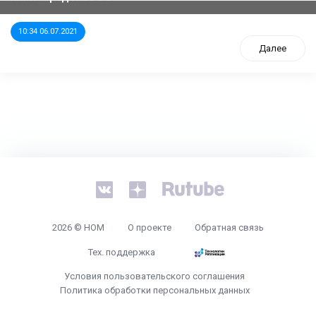
10:34 06.07.2021
Далее
tps://www.high-endrolex.com/26
2026 © НОМ
О проекте
Обратная связь
Тех. поддержка
Условия пользовательского соглашения
Политика обработки персональных данных